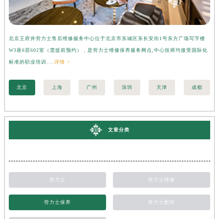
北京王府井劳力士售后维修服务中心位于北京市东城区东长安街1号东方广场写字楼
上
W3座6层602室（需提前预约），是劳力士维修保养服务网点,中心技师均接受国际化
字
标准的职业培训....
详情 >
际化
北京
上海
广州
深圳
天津
成都
文章分类
劳力士
劳力士维修
劳力士保养
劳力士配件