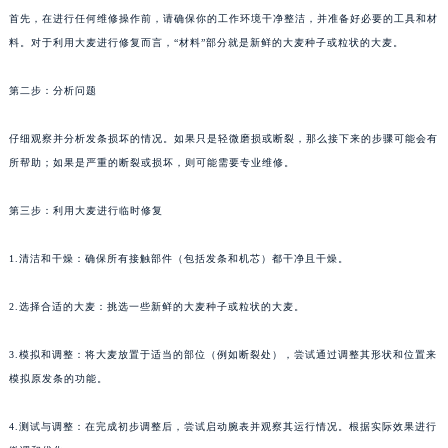
首先，在进行任何维修操作前，请确保你的工作环境干净整洁，并准备好必要的工具和材
料。对于利用大麦进行修复而言，“材料”部分就是新鲜的大麦种子或粒状的大麦。
第二步：分析问题
仔细观察并分析发条损坏的情况。如果只是轻微磨损或断裂，那么接下来的步骤可能会有
所帮助；如果是严重的断裂或损坏，则可能需要专业维修。
第三步：利用大麦进行临时修复
1.清洁和干燥：确保所有接触部件（包括发条和机芯）都干净且干燥。
2.选择合适的大麦：挑选一些新鲜的大麦种子或粒状的大麦。
3.模拟和调整：将大麦放置于适当的部位（例如断裂处），尝试通过调整其形状和位置来
模拟原发条的功能。
4.测试与调整：在完成初步调整后，尝试启动腕表并观察其运行情况。根据实际效果进行