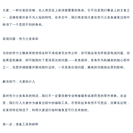
大麦，一种古老的谷物，在人类历史上扮演着重要的角色。它不仅是我们餐桌上的主食之
一，还拥有着许多不为人知的特性。在本文中，我们将发现大麦在劳力士发条修复过程中
扮演了一个意想不到的角色。
发现问题：劳力士发条坏
当你的劳力士腕表突然变得走时不准或者完全停止时，你可能会首先怀疑是电池问题。但
如果是机械表，则可能指向了更深层次的问题——发条损坏。发条作为机械表的核心部件
之一，负责存储能量并驱动指针运转。一旦发条出现问题，腕表的功能就会受到影响。
解决技巧：大麦的介入
面对劳力士发条坏的情况，我们不一定要依赖专业维修服务或者昂贵的零件替换。在这
里，我们引入大麦作为修复过程中的辅助工具。尽管听起来有些不可思议，但事实证明，
在某些特定情况下，利用大麦进行临时修复是可行且有效的。
第一步：准备工具和材料