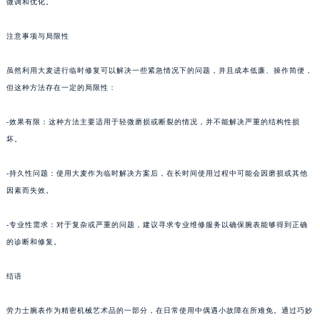
微调和优化。
注意事项与局限性
虽然利用大麦进行临时修复可以解决一些紧急情况下的问题，并且成本低廉、操作简便，
但这种方法存在一定的局限性：
-效果有限：这种方法主要适用于轻微磨损或断裂的情况，并不能解决严重的结构性损
坏。
-持久性问题：使用大麦作为临时解决方案后，在长时间使用过程中可能会因磨损或其他
因素而失效。
-专业性需求：对于复杂或严重的问题，建议寻求专业维修服务以确保腕表能够得到正确
的诊断和修复。
结语
劳力士腕表作为精密机械艺术品的一部分，在日常使用中偶遇小故障在所难免。通过巧妙