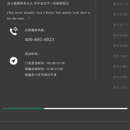
没人能拥有劳力士,只不过为下一代保管而已
劳力士上海
(You never actually own a Rolex.You merely look after it
劳力士天津
for the next ...”
劳力士广州

总部服务热线
劳力士深圳
400-805-0023
劳力士成都
营业时间：
劳力士南京

门店营业时间：09:00-19:30
劳力士重庆
客服在线时间：8:00-22:00
客服及门店节假日不休
劳力士郑州
劳力士长沙