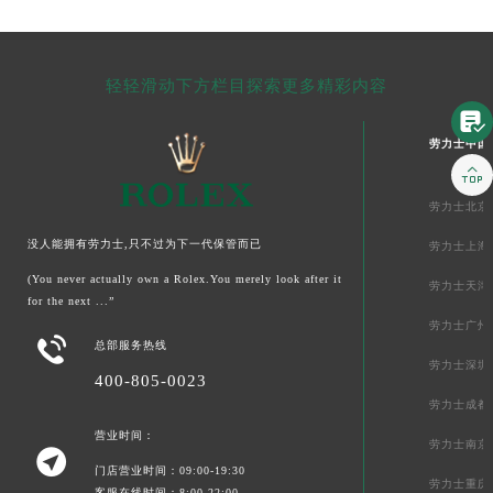
轻轻滑动下方栏目探索更多精彩内容

劳力士中国

劳力士北京
没人能拥有劳力士,只不过为下一代保管而已
劳力士上海
(You never actually own a Rolex.You merely look after it
劳力士天津
for the next ...”
劳力士广州

总部服务热线
劳力士深圳
400-805-0023
劳力士成都
营业时间：
劳力士南京

门店营业时间：09:00-19:30
劳力士重庆
客服在线时间：8:00-22:00