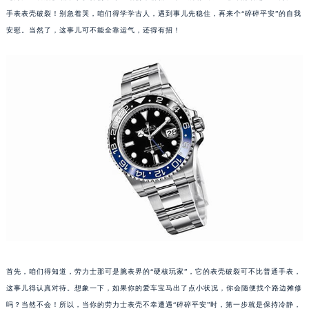
手表表壳破裂！别急着哭，咱们得学学古人，遇到事儿先稳住，再来个“碎碎平安”的自我
安慰。当然了，这事儿可不能全靠运气，还得有招！
首先，咱们得知道，劳力士那可是腕表界的“硬核玩家”，它的表壳破裂可不比普通手表，
这事儿得认真对待。想象一下，如果你的爱车宝马出了点小状况，你会随便找个路边摊修
吗？当然不会！所以，当你的劳力士表壳不幸遭遇“碎碎平安”时，第一步就是保持冷静，