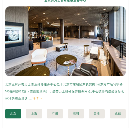
北京劳力士售后维修服务中心
北京王府井劳力士售后维修服务中心位于北京市东城区东长安街1号东方广场写字楼
上
W3座6层602室（需提前预约），是劳力士维修保养服务网点,中心技师均接受国际化
字
标准的职业培训....
详情 >
际化
北京
上海
广州
深圳
天津
成都