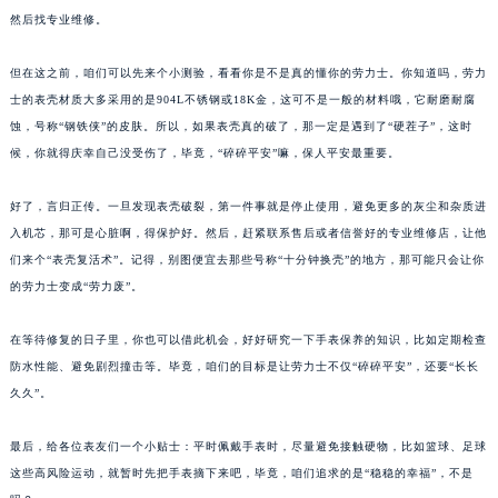
然后找专业维修。
但在这之前，咱们可以先来个小测验，看看你是不是真的懂你的劳力士。你知道吗，劳力
士的表壳材质大多采用的是904L不锈钢或18K金，这可不是一般的材料哦，它耐磨耐腐
蚀，号称“钢铁侠”的皮肤。所以，如果表壳真的破了，那一定是遇到了“硬茬子”，这时
候，你就得庆幸自己没受伤了，毕竟，“碎碎平安”嘛，保人平安最重要。
好了，言归正传。一旦发现表壳破裂，第一件事就是停止使用，避免更多的灰尘和杂质进
入机芯，那可是心脏啊，得保护好。然后，赶紧联系售后或者信誉好的专业维修店，让他
们来个“表壳复活术”。记得，别图便宜去那些号称“十分钟换壳”的地方，那可能只会让你
的劳力士变成“劳力废”。
在等待修复的日子里，你也可以借此机会，好好研究一下手表保养的知识，比如定期检查
防水性能、避免剧烈撞击等。毕竟，咱们的目标是让劳力士不仅“碎碎平安”，还要“长长
久久”。
最后，给各位表友们一个小贴士：平时佩戴手表时，尽量避免接触硬物，比如篮球、足球
这些高风险运动，就暂时先把手表摘下来吧，毕竟，咱们追求的是“稳稳的幸福”，不是