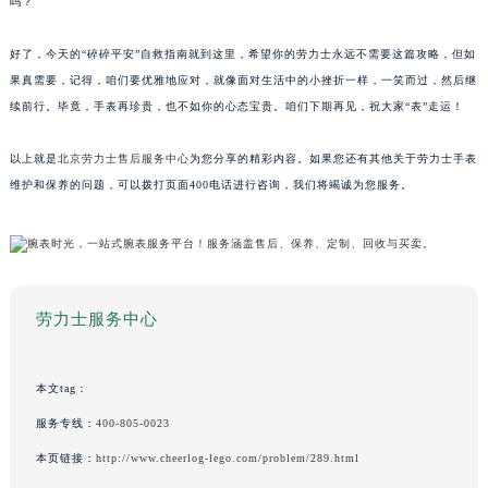
吗？
好了，今天的“碎碎平安”自救指南就到这里，希望你的劳力士永远不需要这篇攻略，但如
果真需要，记得，咱们要优雅地应对，就像面对生活中的小挫折一样，一笑而过，然后继
续前行。毕竟，手表再珍贵，也不如你的心态宝贵。咱们下期再见，祝大家“表”走运！
以上就是
北京劳力士售后服务中心
为您分享的精彩内容。如果您还有其他关于劳力士手表
维护和保养的问题，可以拨打页面400电话进行咨询，我们将竭诚为您服务。
劳力士服务中心
本文tag：
服务专线：
400-805-0023
本页链接：
http://www.cheerlog-lego.com/problem/289.html