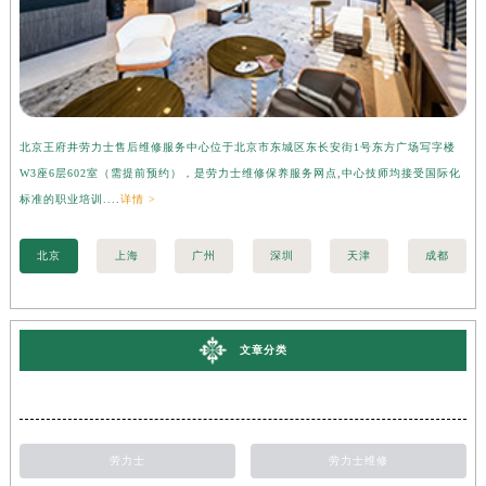
北京王府井劳力士售后维修服务中心位于北京市东城区东长安街1号东方广场写字楼
上
W3座6层602室（需提前预约），是劳力士维修保养服务网点,中心技师均接受国际化
字
标准的职业培训....
详情 >
际化
北京
上海
广州
深圳
天津
成都
文章分类
劳力士
劳力士维修