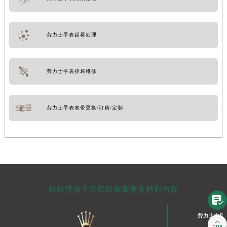
劳力士手表起雾处理
劳力士手表摔坏维修
劳力士手表表带更换/订购/定制
轻轻滑动下方栏目探索更多精彩内容

劳力士中国
