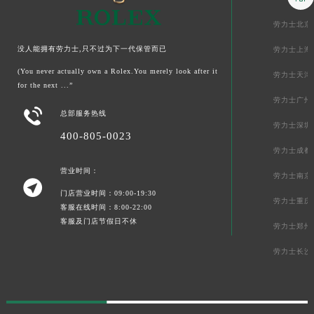
劳力士北京
没人能拥有劳力士,只不过为下一代保管而已
劳力士上海
(You never actually own a Rolex.You merely look after it
劳力士天津
for the next ...”
劳力士广州

总部服务热线
劳力士深圳
400-805-0023
劳力士成都
营业时间：
劳力士南京

门店营业时间：09:00-19:30
劳力士重庆
客服在线时间：8:00-22:00
客服及门店节假日不休
劳力士郑州
劳力士长沙