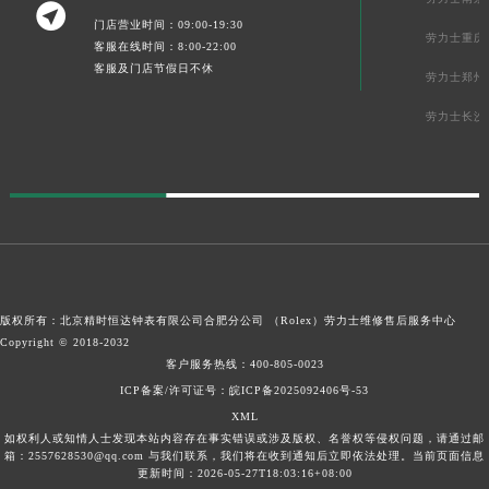

门店营业时间：09:00-19:30
劳力士重庆
客服在线时间：8:00-22:00
客服及门店节假日不休
劳力士郑州
劳力士长沙
版权所有：北京精时恒达钟表有限公司合肥分公司 （Rolex）
劳力士维修售后服务中心
Copyright © 2018-2032
客户服务热线：
400-805-0023
ICP备案/许可证号：皖ICP备2025092406号-53
XML
如权利人或知情人士发现本站内容存在事实错误或涉及版权、名誉权等侵权问题，请通过邮
箱：2557628530@qq.com 与我们联系，我们将在收到通知后立即依法处理。当前页面信息
更新时间：2026-05-27T18:03:16+08:00