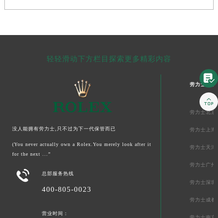
轻轻滑动下方栏目探索更多精彩内容

劳力士中国

劳力士北京
没人能拥有劳力士,只不过为下一代保管而已
劳力士上海
(You never actually own a Rolex.You merely look after it
劳力士天津
for the next ...”
劳力士广州

总部服务热线
劳力士深圳
400-805-0023
劳力士成都
营业时间：
劳力士南京