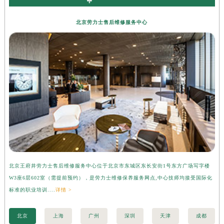
北京劳力士售后维修服务中心
北京王府井劳力士售后维修服务中心位于北京市东城区东长安街1号东方广场写字楼
上
W3座6层602室（需提前预约），是劳力士维修保养服务网点,中心技师均接受国际化
字
标准的职业培训....
详情 >
际化
北京
上海
广州
深圳
天津
成都