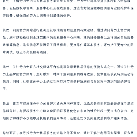
首先，了解劳力士的官方售后服务渠道至关重要。劳力士公司本身提供多种官方维修服
务，包括授权零售商、服务中心以及在线服务。这些官方渠道能够提供最专业的维护和保
养服务，确保您的劳力士腕表得到最佳的保护。
其次，利用官方网站进行查询是获取准确售后信息的有效途径。通过访问劳力士官方网
站，您可以轻松找到全球范围内的授权服务中心列表、预约维修服务以及详细的售后服务
政策等信息。这些信息不仅涵盖了日常保养、更换零件等基本服务，还包括了更专业的防
水测试、校正等高级服务项目。
此外，关注劳力士官方社交媒体平台也是获取最新售后信息的便捷方式之一。通过关注劳
力士品牌的官方账号，您可以第一时间了解到最新的维修政策、技术更新以及特别活动等
信息。同时，社交媒体平台上的互动问答环节也是解决您在售后过程中遇到问题的好帮
手。
最后，建立与授权服务中心的良好沟通关系同样重要。无论您是在购买新表还是在寻求维
修服务时，与授权服务中心建立稳固的联系将使您在未来的维护过程中更加省心省力。定
期回访和维护不仅能够延长腕表的使用寿命，还能让您享受到更优质的客户服务体验。
总结而言，在寻找劳力士售后服务的道路上并不复杂。通过了解并利用官方渠道、官方网