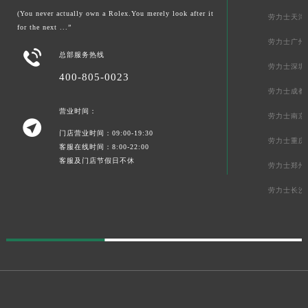
(You never actually own a Rolex.You merely look after it
劳力士天津
for the next ...”
劳力士广州

总部服务热线
劳力士深圳
400-805-0023
劳力士成都
营业时间：
劳力士南京

门店营业时间：09:00-19:30
劳力士重庆
客服在线时间：8:00-22:00
客服及门店节假日不休
劳力士郑州
劳力士长沙