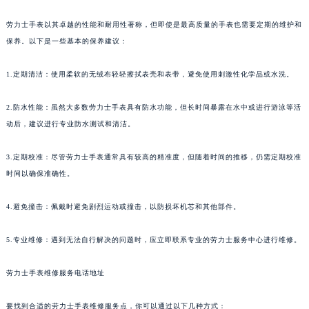
劳力士手表以其卓越的性能和耐用性著称，但即使是最高质量的手表也需要定期的维护和
保养。以下是一些基本的保养建议：
1.定期清洁：使用柔软的无绒布轻轻擦拭表壳和表带，避免使用刺激性化学品或水洗。
2.防水性能：虽然大多数劳力士手表具有防水功能，但长时间暴露在水中或进行游泳等活
动后，建议进行专业防水测试和清洁。
3.定期校准：尽管劳力士手表通常具有较高的精准度，但随着时间的推移，仍需定期校准
时间以确保准确性。
4.避免撞击：佩戴时避免剧烈运动或撞击，以防损坏机芯和其他部件。
5.专业维修：遇到无法自行解决的问题时，应立即联系专业的劳力士服务中心进行维修。
劳力士手表维修服务电话地址
要找到合适的劳力士手表维修服务点，你可以通过以下几种方式：