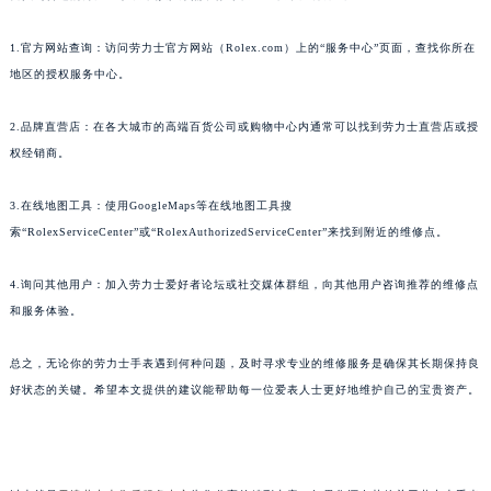
1.官方网站查询：访问劳力士官方网站（Rolex.com）上的“服务中心”页面，查找你所在
地区的授权服务中心。
2.品牌直营店：在各大城市的高端百货公司或购物中心内通常可以找到劳力士直营店或授
权经销商。
3.在线地图工具：使用GoogleMaps等在线地图工具搜
索“RolexServiceCenter”或“RolexAuthorizedServiceCenter”来找到附近的维修点。
4.询问其他用户：加入劳力士爱好者论坛或社交媒体群组，向其他用户咨询推荐的维修点
和服务体验。
总之，无论你的劳力士手表遇到何种问题，及时寻求专业的维修服务是确保其长期保持良
好状态的关键。希望本文提供的建议能帮助每一位爱表人士更好地维护自己的宝贵资产。