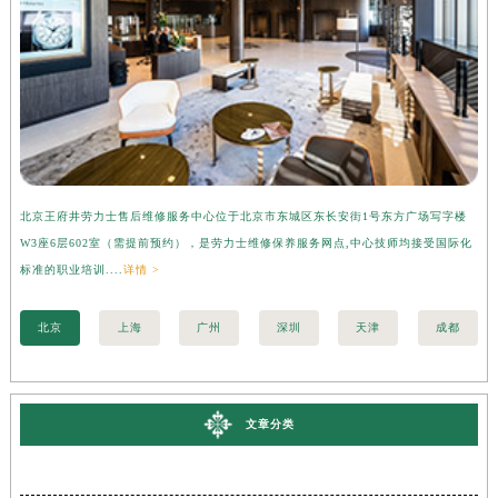
北京王府井劳力士售后维修服务中心位于北京市东城区东长安街1号东方广场写字楼
上
W3座6层602室（需提前预约），是劳力士维修保养服务网点,中心技师均接受国际化
字
标准的职业培训....
详情 >
际化
北京
上海
广州
深圳
天津
成都
文章分类