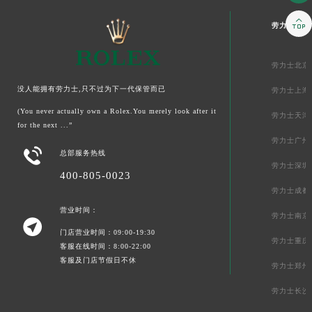

劳力士中国
劳力士北京
没人能拥有劳力士,只不过为下一代保管而已
劳力士上海
(You never actually own a Rolex.You merely look after it
劳力士天津
for the next ...”
劳力士广州

总部服务热线
劳力士深圳
400-805-0023
劳力士成都
营业时间：
劳力士南京

门店营业时间：09:00-19:30
劳力士重庆
客服在线时间：8:00-22:00
客服及门店节假日不休
劳力士郑州
劳力士长沙