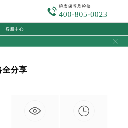
腕表保养及检修

400-805-0023
客服中心

路全分享

也