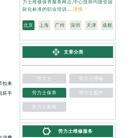
力士维修保养服务网点,中心技师均接受国
维修保养服
际化标准的职业培训....
详情 >
标准的职业培
北京
上海
广州
深圳
天津
成都
文章分类
劳力士
劳力士维修
节扣来
劳力士保养
劳力士配件
损坏手
劳力士新闻
劳力士维修服务
供消费