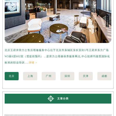
北京王府井劳力士售后维修服务中心位于北京市东城区东长安街1号王府井东方广场
上
W3座6层602室（需提前预约），是劳力士维修保养服务网点,中心技师均接受国际化
3
标准的职业培训....
详情 >
准的
北京
上海
广州
深圳
天津
成都
文章分类