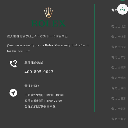

劳力士中国
劳力士北京
没人能拥有劳力士,只不过为下一代保管而已
劳力士上海
(You never actually own a Rolex.You merely look after it
劳力士天津
for the next ...”
劳力士广州

总部服务热线
劳力士深圳
400-805-0023
劳力士成都
营业时间：
劳力士南京

门店营业时间：09:00-19:30
劳力士重庆
客服在线时间：8:00-22:00
客服及门店节假日不休
劳力士郑州
劳力士长沙