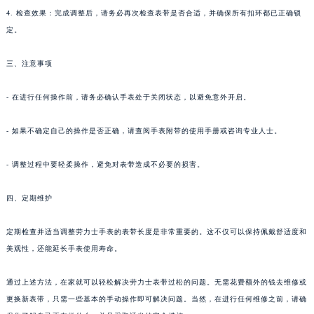
4. 检查效果：完成调整后，请务必再次检查表带是否合适，并确保所有扣环都已正确锁
定。
三、注意事项
- 在进行任何操作前，请务必确认手表处于关闭状态，以避免意外开启。
- 如果不确定自己的操作是否正确，请查阅手表附带的使用手册或咨询专业人士。
- 调整过程中要轻柔操作，避免对表带造成不必要的损害。
四、定期维护
定期检查并适当调整劳力士手表的表带长度是非常重要的。这不仅可以保持佩戴舒适度和
美观性，还能延长手表使用寿命。
通过上述方法，在家就可以轻松解决劳力士表带过松的问题。无需花费额外的钱去维修或
更换新表带，只需一些基本的手动操作即可解决问题。当然，在进行任何维修之前，请确