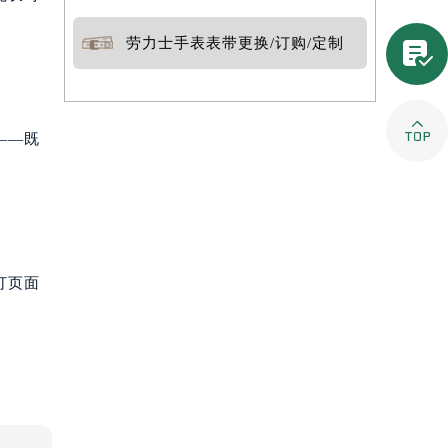
劳力士手表表带更换/订购/定制


——既
打页面