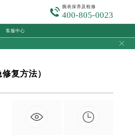
腕表保养及检修

400-805-0023
客服中心

急修复方法）

越
…