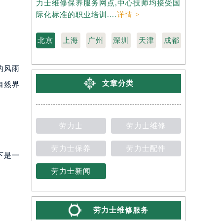
力士维修保养服务网点,中心技师均接受国
维修保养服
际化标准的职业培训....
详情 >
标准的职业培
北京
上海
广州
深圳
天津
成都
的风雨
文章分类
自然界
劳力士
劳力士维修
劳力士保养
劳力士配件
下是一
劳力士新闻
劳力士维修服务