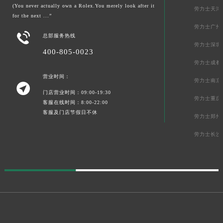
(You never actually own a Rolex.You merely look after it
劳力士天津
for the next ...”
劳力士广州

总部服务热线
劳力士深圳
400-805-0023
劳力士成都
营业时间：
劳力士南京

门店营业时间：09:00-19:30
劳力士重庆
客服在线时间：8:00-22:00
客服及门店节假日不休
劳力士郑州
劳力士长沙