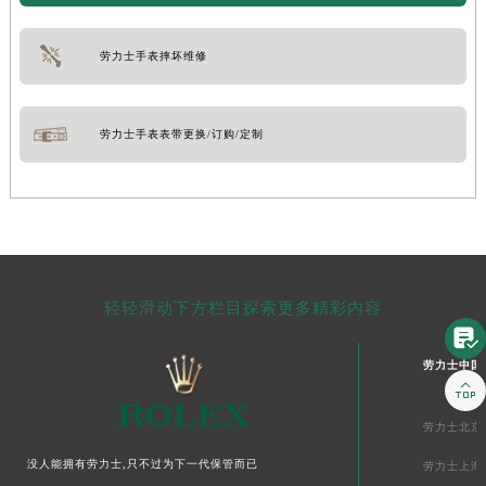
劳力士手表摔坏维修
劳力士手表表带更换/订购/定制
轻轻滑动下方栏目探索更多精彩内容

劳力士中国

劳力士北京
没人能拥有劳力士,只不过为下一代保管而已
劳力士上海