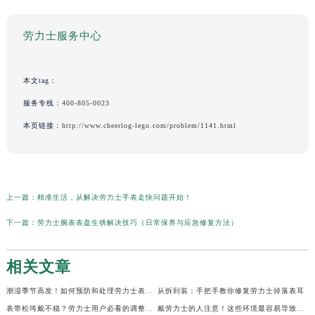
劳力士服务中心
本文tag：
服务专线：
400-805-0023
本页链接：
http://www.cheerlog-lego.com/problem/1141.html
上一篇：
精准生活，从解决劳力士手表走快问题开始！
下一篇：
劳力士腕表表盘生锈解决技巧（日常保养与应急修复方法）
相关文章
潮湿季节高发！如何预防和处理劳力士表盘生锈？
从拆到装：手把手教你修复劳力士掉落表耳
表带松垮戴不稳？劳力士用户必看的调整秘籍！
戴劳力士的人注意！这些环境最容易导致生锈