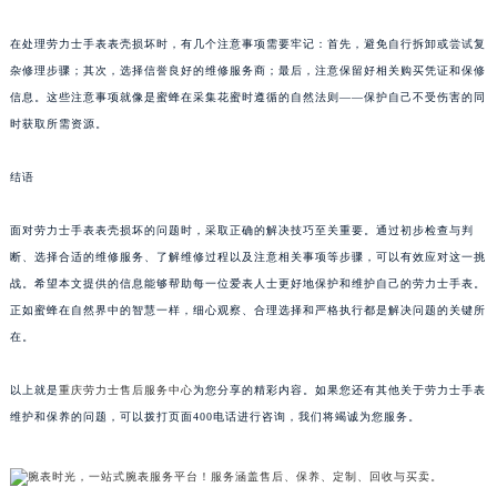
在处理劳力士手表表壳损坏时，有几个注意事项需要牢记：首先，避免自行拆卸或尝试复
杂修理步骤；其次，选择信誉良好的维修服务商；最后，注意保留好相关购买凭证和保修
信息。这些注意事项就像是蜜蜂在采集花蜜时遵循的自然法则——保护自己不受伤害的同
时获取所需资源。
结语
面对劳力士手表表壳损坏的问题时，采取正确的解决技巧至关重要。通过初步检查与判
断、选择合适的维修服务、了解维修过程以及注意相关事项等步骤，可以有效应对这一挑
战。希望本文提供的信息能够帮助每一位爱表人士更好地保护和维护自己的劳力士手表。
正如蜜蜂在自然界中的智慧一样，细心观察、合理选择和严格执行都是解决问题的关键所
在。
以上就是
重庆劳力士售后服务中心
为您分享的精彩内容。如果您还有其他关于劳力士手表
维护和保养的问题，可以拨打页面400电话进行咨询，我们将竭诚为您服务。