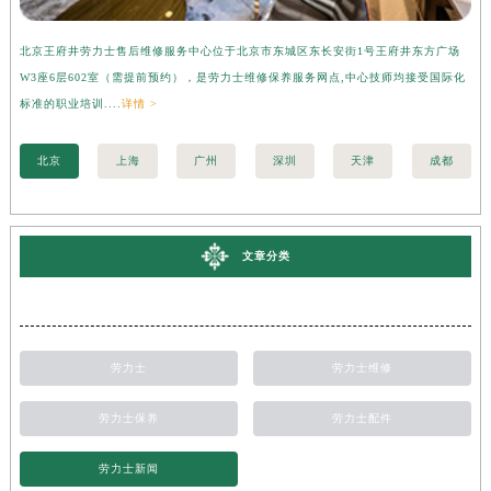
北京王府井劳力士售后维修服务中心位于北京市东城区东长安街1号王府井东方广场
上
W3座6层602室（需提前预约），是劳力士维修保养服务网点,中心技师均接受国际化
3
标准的职业培训....
详情 >
准的
北京
上海
广州
深圳
天津
成都
文章分类
劳力士
劳力士维修
劳力士保养
劳力士配件
劳力士新闻