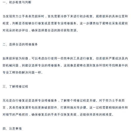
一、初步检查与判断
当发现劳力士手表表壳损坏时，首先需要冷静下来进行初步检查。观察损坏的具体位置和
程度，判断是否能够自行修复或是需要专业维修服务。这一步骤类似于蜜蜂在采集花蜜前
对花朵的初步评估，确保选择最合适的路径获取资源。
二、选择合适的维修服务
如果损坏较为轻微，可以考虑自行使用一些简单的工具进行修复。但若损坏严重或涉及内
部机械问题，则建议选择专业的维修服务。这就像是蜜蜂在遇到复杂环境时寻找蜂巢中的
专业工蜂协助解决问题一样。
三、了解维修过程
无论是自行修复还是选择专业维修服务，了解整个维修过程是关键。对于劳力士手表而
言，其表壳修复通常包括更换破损部件、打磨和抛光等步骤。这一过程需要精细的操作和
对细节的严格把控，确保修复后的手表不仅恢复美观，还能保持原有的精准度。
四、注意事项