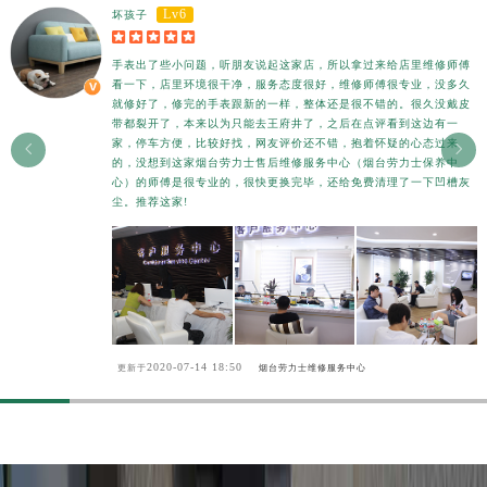
Lv6
坏孩子





手表出了些小问题，听朋友说起这家店，所以拿过来给店里维修师傅
看一下，店里环境很干净，服务态度很好，维修师傅很专业，没多久
就修好了，修完的手表跟新的一样，整体还是很不错的。很久没戴皮
带都裂开了，本来以为只能去王府井了，之后在点评看到这边有一
家，停车方便，比较好找，网友评价还不错，抱着怀疑的心态过来


的，没想到这家烟台劳力士售后维修服务中心（烟台劳力士保养中
心）的师傅是很专业的，很快更换完毕，还给免费清理了一下凹槽灰
尘。推荐这家!
2020-07-14 18:50
更新于
烟台劳力士维修服务中心