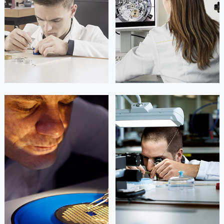
凯罗尔·切尔西
达芙妮·克劳迪娅
资深劳力士技师
资深劳力士技师
是劳力士售后维修服务中心
是劳力士售后维修服务中心
(劳力士维修保养中心)
(劳力士维修保养中心)
的高级技师之一
的高级技师之一
Beijing Rolex Maintain center
Shanghai Rolex Maintain center


北京劳力士维修
上海劳力士维修