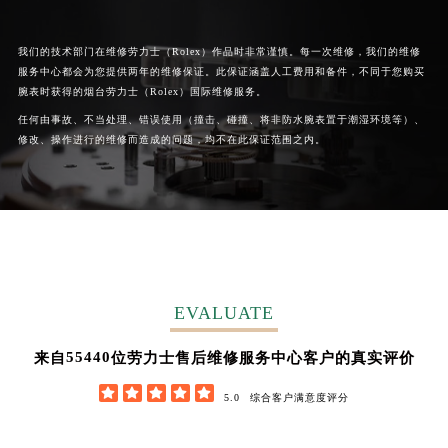
我们的技术部门在维修劳力士（Rolex）作品时非常谨慎。每一次维修，我们的维修
服务中心都会为您提供两年的维修保证。此保证涵盖人工费用和备件，不同于您购买
腕表时获得的烟台劳力士（Rolex）国际维修服务。
任何由事故、不当处理、错误使用（撞击、碰撞、将非防水腕表置于潮湿环境等）、
修改、操作进行的维修而造成的问题，均不在此保证范围之内。
EVALUATE
62852
来自
位劳力士售后维修服务中心客户的真实评价





5.0
综合客户满意度评分