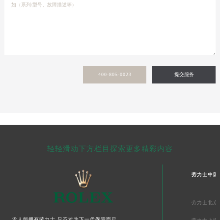
400-805-0023
提交服务
轻轻滑动下方栏目探索更多精彩内容
劳力士中国
劳力士北京
没人能拥有劳力士,只不过为下一代保管而已