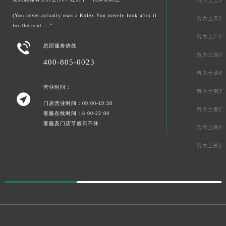
劳力士上海
(You never actually own a Rolex.You merely look after it
劳力士天津
for the next ...”
劳力士广州

总部服务热线
劳力士深圳
400-805-0023
劳力士成都
营业时间：
劳力士南京

门店营业时间：09:00-19:30
劳力士重庆
客服在线时间：8:00-22:00
客服及门店节假日不休
劳力士郑州
劳力士长沙