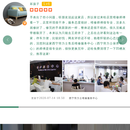
Lv6
坏孩子





手表出了些小问题，听朋友说起这家店，所以拿过来给店里维修师傅
看一下，店里环境很干净，服务态度很好，维修师傅很专业，没多久
就修好了，修完的手表跟新的一样，整体还是很不错的。很久没戴皮
带都裂开了，本来以为只能去王府井了，之后在点评看到这边有一
家，停车方便，比较好找，网友评价还不错，抱着怀疑的心态过来


的，没想到这家西宁劳力士售后维修服务中心（西宁劳力士保养中
心）的师傅是很专业的，很快更换完毕，还给免费清理了一下凹槽灰
尘。推荐这家!
2020-07-14 18:50
更新于
西宁劳力士维修服务中心