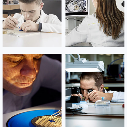
凯罗尔·切尔西
达芙妮·克劳迪娅
资深劳力士技师
资深劳力士技师
是劳力士售后维修服务中心
是劳力士售后维修服务中心
(劳力士维修保养中心)
(劳力士维修保养中心)
的高级技师之一
的高级技师之一
Beijing Rolex Maintain center
Shanghai Rolex Maintain center


北京劳力士维修
上海劳力士维修