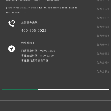
劳力士上海
(You never actually own a Rolex.You merely look after it
劳力士天津
for the next ...”
劳力士广州

总部服务热线
劳力士深圳
400-805-0023
劳力士成都
营业时间：
劳力士南京

门店营业时间：09:00-19:30
劳力士重庆
客服在线时间：8:00-22:00
客服及门店节假日不休
劳力士郑州
劳力士长沙