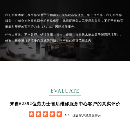
我们的技术部门在维修劳力士（Rolex）作品时非常谨慎。每一次维修，我们的维修
服务中心都会为您提供两年的维修保证。此保证涵盖人工费用和备件，不同于您购买
腕表时获得的西宁劳力士（Rolex）国际维修服务。
任何由事故、不当处理、错误使用（撞击、碰撞、将非防水腕表置于潮湿环境等）、
修改、操作进行的维修而造成的问题，均不在此保证范围之内。
EVALUATE
62852
来自
位劳力士售后维修服务中心客户的真实评价





5.0
综合客户满意度评分