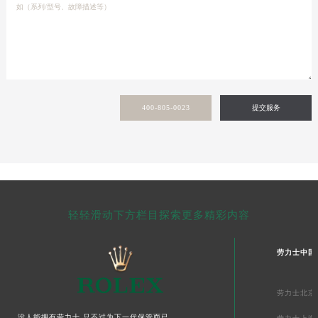
400-805-0023
提交服务
轻轻滑动下方栏目探索更多精彩内容
劳力士中国
劳力士北京
没人能拥有劳力士,只不过为下一代保管而已