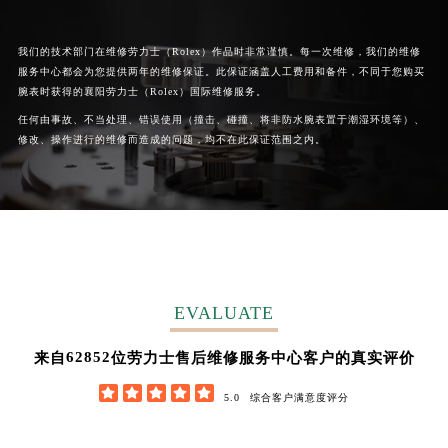
我们的技术部门在维修劳力士（Rolex）作品时非常谨慎。每一次维修，我们的维修
服务中心都会为您提供两年的维修保证。此保证涵盖人工费用和备件，不同于您购买
腕表时获得的襄阳劳力士（Rolex）国际维修服务。
任何由事故、不当处理、错误使用（撞击、碰撞、将非防水腕表置于潮湿环境等）、
修改、操作进行的维修而造成的问题，均不在此保证范围之内。
EVALUATE
62852
来自
位劳力士售后维修服务中心客户的真实评价





5.0
综合客户满意度评分