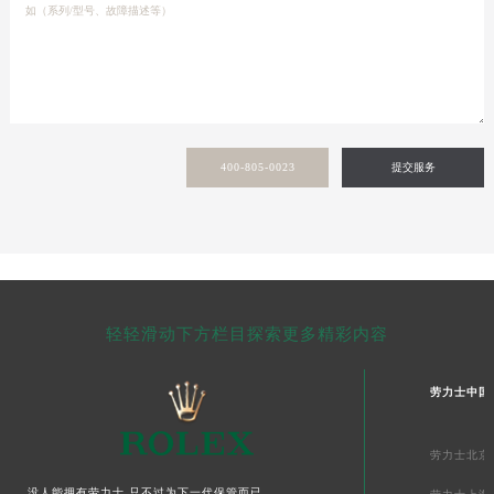
400-805-0023
提交服务
轻轻滑动下方栏目探索更多精彩内容
劳力士中国
劳力士北京
没人能拥有劳力士,只不过为下一代保管而已