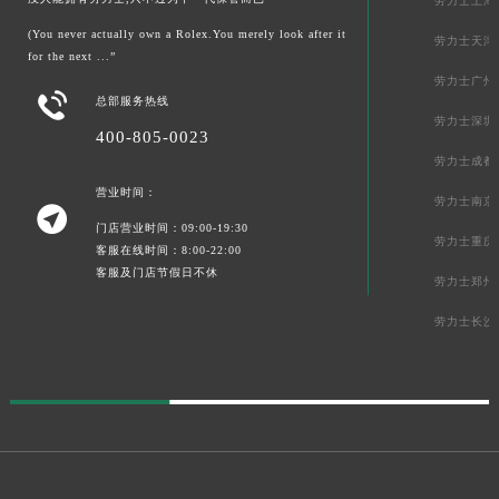
劳力士上海
(You never actually own a Rolex.You merely look after it
劳力士天津
for the next ...”
劳力士广州

总部服务热线
劳力士深圳
400-805-0023
劳力士成都
营业时间：
劳力士南京

门店营业时间：09:00-19:30
劳力士重庆
客服在线时间：8:00-22:00
客服及门店节假日不休
劳力士郑州
劳力士长沙