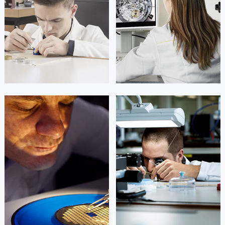
凯罗尔·切尔西
达芙妮·克劳迪娅
资深劳力士技师
资深劳力士技师
是劳力士售后维修服务中心
是劳力士售后维修服务中心
(劳力士维修保养中心)
(劳力士维修保养中心)
的高级技师之一
的高级技师之一
Beijing Rolex Maintain center
Shanghai Rolex Maintain center


北京劳力士维修
上海劳力士维修