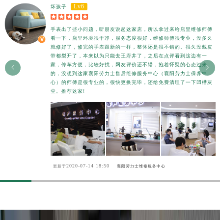
Lv6
坏孩子





手表出了些小问题，听朋友说起这家店，所以拿过来给店里维修师傅
看一下，店里环境很干净，服务态度很好，维修师傅很专业，没多久
就修好了，修完的手表跟新的一样，整体还是很不错的。很久没戴皮
带都裂开了，本来以为只能去王府井了，之后在点评看到这边有一
家，停车方便，比较好找，网友评价还不错，抱着怀疑的心态过来


的，没想到这家襄阳劳力士售后维修服务中心（襄阳劳力士保养中
心）的师傅是很专业的，很快更换完毕，还给免费清理了一下凹槽灰
尘。推荐这家!
2020-07-14 18:50
更新于
襄阳劳力士维修服务中心