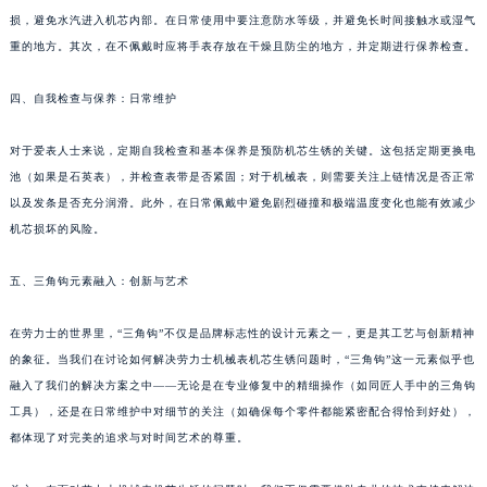
损，避免水汽进入机芯内部。在日常使用中要注意防水等级，并避免长时间接触水或湿气
重的地方。其次，在不佩戴时应将手表存放在干燥且防尘的地方，并定期进行保养检查。
四、自我检查与保养：日常维护
对于爱表人士来说，定期自我检查和基本保养是预防机芯生锈的关键。这包括定期更换电
池（如果是石英表），并检查表带是否紧固；对于机械表，则需要关注上链情况是否正常
以及发条是否充分润滑。此外，在日常佩戴中避免剧烈碰撞和极端温度变化也能有效减少
机芯损坏的风险。
五、三角钩元素融入：创新与艺术
在劳力士的世界里，“三角钩”不仅是品牌标志性的设计元素之一，更是其工艺与创新精神
的象征。当我们在讨论如何解决劳力士机械表机芯生锈问题时，“三角钩”这一元素似乎也
融入了我们的解决方案之中——无论是在专业修复中的精细操作（如同匠人手中的三角钩
工具），还是在日常维护中对细节的关注（如确保每个零件都能紧密配合得恰到好处），
都体现了对完美的追求与对时间艺术的尊重。