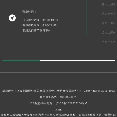
劳力士成都
营业时间：
劳力士南京

门店营业时间：09:00-19:30
劳力士重庆
客服在线时间：8:00-22:00
客服及门店节假日不休
劳力士郑州
劳力士长沙
版权所有：上海丰瑞恒业商贸有限公司
劳力士维修售后服务中心
Copyright © 2018-2032
客户服务热线：
400-805-0023
ICP备案/许可证号：沪ICP备2026026200号-5
XML
如权利人或知情人士发现本站内容存在事实错误或涉及版权、名誉权等侵权问题，请通过邮