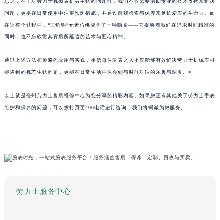
总之，在面对劳力士机械表机芯生锈的问题时，我们不仅需要借助专业的技术支持来解决
问题，更要在日常使用中注重预防措施，并通过自我检查与保养来延长爱表的生命力。而
在这整个过程中，“三角钩”元素仿佛成为了一种隐喻——它提醒着我们在追求时间精准的
同时，也不忘欣赏其背后所蕴含的艺术与匠心精神。
通过上述方法和策略的应用与实践，相信每位爱表之人不仅能够有效解决劳力士机械表可
能遇到的机芯生锈问题，更能在日常生活中体会到与时间对话的乐趣与深度。=
以上就是
亳州劳力士售后维修中心
为您分享的精彩内容。如果您还有其他关于劳力士手表
维护和保养的问题，可以拨打页面400电话进行咨询，我们将竭诚为您服务。
劳力士服务中心