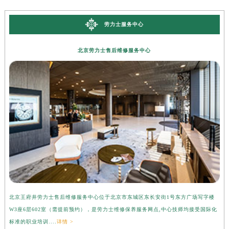
劳力士服务中心
北京劳力士售后维修服务中心
北京王府井劳力士售后维修服务中心位于北京市东城区东长安街1号东方广场写字楼
上
W3座6层602室（需提前预约），是劳力士维修保养服务网点,中心技师均接受国际化
字
标准的职业培训....
详情 >
际化