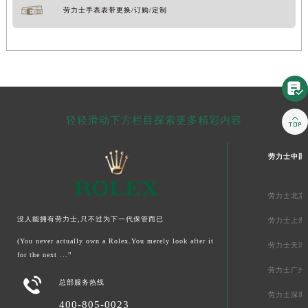
劳力士手表表带更换/订购/定制


轻轻滑动下方栏目探索更多精彩内容
劳力士中国
劳力士北京
没人能拥有劳力士,只不过为下一代保管而已
劳力士上海
(You never actually own a Rolex.You merely look after it
劳力士天津
for the next ...”
劳力士广州

总部服务热线
劳力士深圳
400-805-0023