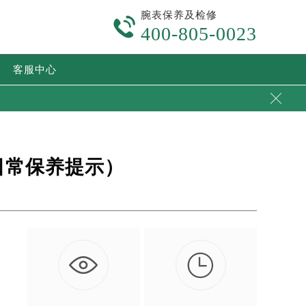
腕表保养及检修

400-805-0023
客服中心

日常保养提示）

。
…