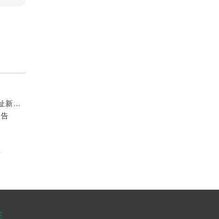
2026年6月劳力士官方维修保养服务网络地图更新（迁址新增）
报告
告
容