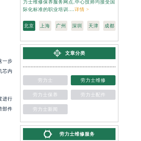
力士维修保养服务网点,中心技师均接受国
是劳力士维
际化标准的职业培训....
详情 >
受国际化标准
北京
上海
广州
深圳
天津
成都
文章分类
这一步
机芯内
劳力士
劳力士维修
劳力士保养
劳力士配件
度进行
些部件
劳力士新闻
劳力士维修服务