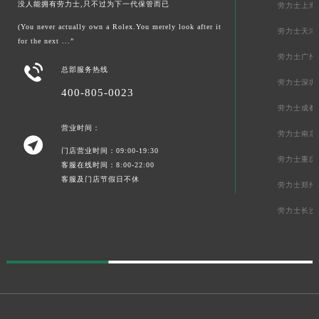
没人能拥有劳力士,只不过为下一代保管而已
劳力士上海
(You never actually own a Rolex.You merely look after it
劳力士天津
for the next ...”
劳力士广州

总部服务热线
劳力士深圳
400-805-0023
劳力士成都
营业时间：
劳力士南京

门店营业时间：09:00-19:30
劳力士重庆
客服在线时间：8:00-22:00
客服及门店节假日不休
劳力士郑州
劳力士长沙