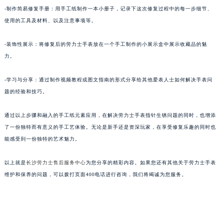
-制作简易修复手册：用手工纸制作一本小册子，记录下这次修复过程中的每一步细节、
使用的工具及材料、以及注意事项等。
-装饰性展示：将修复后的劳力士手表放在一个手工制作的小展示盒中展示收藏品的魅
力。
-学习与分享：通过制作视频教程或图文指南的形式分享给其他爱表人士如何解决手表问
题的经验和技巧。
通过以上步骤和融入的手工纸元素应用，在解决劳力士手表指针生锈问题的同时，也增添
了一份独特而有意义的手工艺体验。无论是新手还是资深玩家，在享受修复乐趣的同时也
能感受到一份独特的艺术魅力。
以上就是
长沙劳力士售后服务中心
为您分享的精彩内容。如果您还有其他关于劳力士手表
维护和保养的问题，可以拨打页面400电话进行咨询，我们将竭诚为您服务。