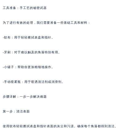
工具准备：手工艺的秘密武器
为了进行有效的处理，我们需要准备一些基础工具和材料：
-软布：用于轻轻擦拭表盘和指针。
-牙刷：对于难以触及的角落特别有用。
-小镊子：帮助你更加精细地操作。
-手动喷雾瓶：用于喷洒清洁剂或润滑剂。
步骤详解：一步一步解决难题
第一步：清洁表面
使用软布轻轻擦拭表盘和指针表面的灰尘和污渍。确保每个角落都得到清洁。