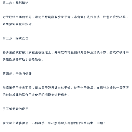
第二步：局部清洁
对于已经生锈的部分，请使用牙刷蘸取少量牙膏（非含氟）进行刷洗。注意力度要轻柔，
避免损坏表盘或指针。
第三步：除锈处理
将少量醋或柠檬汁滴在生锈区域上，并用软布轻轻擦拭几分钟后清洗干净。醋或柠檬汁中
的酸性成分有助于去除铁锈。
第四步：干燥与保养
彻底擦干手表表面后，请放置于通风处自然干燥。待完全干燥后，在指针上涂抹一层薄薄
的硅油或其他适合手表使用的润滑剂进行保养。
手工纸元素的应用
在完成上述步骤后，不妨将手工纸巧妙地融入到你的日常生活中。例如：