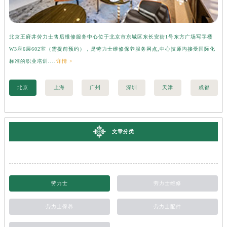
北京王府井劳力士售后维修服务中心位于北京市东城区东长安街1号东方广场写字楼
上
W3座6层602室（需提前预约），是劳力士维修保养服务网点,中心技师均接受国际化
字
标准的职业培训....
详情 >
际化
北京
上海
广州
深圳
天津
成都
文章分类
劳力士
劳力士维修
劳力士保养
劳力士配件