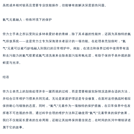
虽然成本相对较高且需要专业技能操作，但能够有效解决深度损伤问题。
氦气元素融入：特殊环境下的保护
劳力士手表之所以受到众多钟表爱好者的青睐，除了其卓越的性能外，还因为其独特的氦
气排放系统——这是劳力士专为深海潜水者设计的一项功能。在处理表壳划痕时，“氦
气”元素可以被巧妙地融入到我们的日常维护中。例如，在清洁和保养过程中使用带有温
和去污能力的氦气喷雾或氦气清洗液来去除表面污垢和氧化层，有助于保持手表外观的新
鲜度与光泽。
结语
劳力士表壳上的划痕处理并非一蹴而就的过程，而是需要根据实际情况选择合适的方法，
并结合日常维护习惯来共同完成。无论是家庭护理还是专业修复，在面对这些挑战时都应
保持耐心与细致的态度。同时，“氦气”元素作为一项独特的保护措施，在日常保养中也发
挥着不可忽视的作用。通过科学合理的维护方法和正确使用“氦气”元素带来的保护效果，
我们不仅能延长爱表的生命周期，还能让其始终保持最佳状态，在时间的长河中继续讲述
属于它的故事。