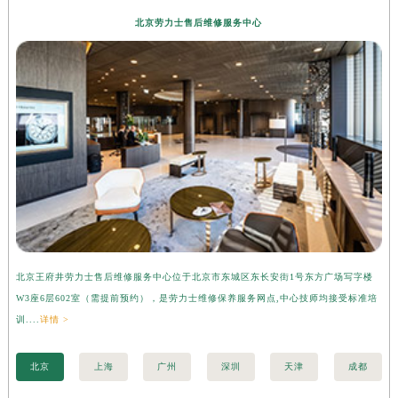
北京劳力士售后维修服务中心
北京王府井劳力士售后维修服务中心位于北京市东城区东长安街1号东方广场写字楼
上
W3座6层602室（需提前预约），是劳力士维修保养服务网点,中心技师均接受标准培
字
训....
详情 >
准培
北京
上海
广州
深圳
天津
成都