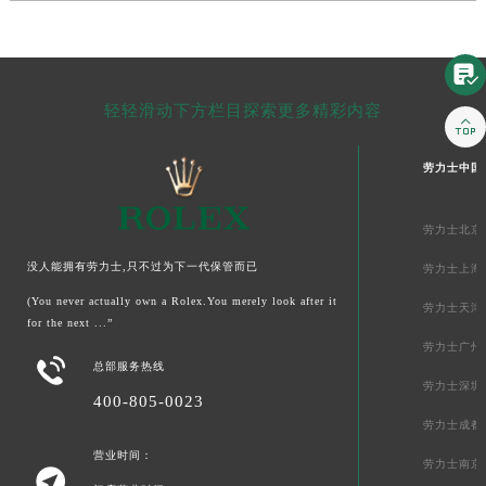

轻轻滑动下方栏目探索更多精彩内容

劳力士中国
劳力士北京
没人能拥有劳力士,只不过为下一代保管而已
劳力士上海
(You never actually own a Rolex.You merely look after it
劳力士天津
for the next ...”
劳力士广州

总部服务热线
劳力士深圳
400-805-0023
劳力士成都
营业时间：
劳力士南京
