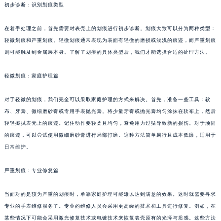
初步诊断：识别划痕类型
在着手处理之前，首先需要对表壳上的划痕进行初步诊断。划痕大致可以分为两种类型：
轻微划痕和严重划痕。轻微划痕通常表现为表面有轻微的磨损或浅浅的痕迹，而严重划痕
则可能触及到金属层本身。了解了划痕的具体类型后，我们才能选择合适的处理方法。
轻微划痕：家庭护理篇
对于轻微的划痕，我们完全可以采取家庭护理的方式来解决。首先，准备一些工具：软
布、牙膏、微细磨砂膏或专用手表抛光膏。将少量牙膏或抛光膏均匀涂抹在软布上，然后
轻轻擦拭表壳上的痕迹。记住动作要轻柔且均匀，避免用力过猛导致新的损伤。对于顽固
的痕迹，可以尝试使用微细磨砂膏进行局部打磨。这种方法简单易行且成本低廉，适用于
日常维护。
严重划痕：专业修复篇
当面对的是较为严重的划痕时，单靠家庭护理可能难以达到满意的效果。这时就需要寻求
专业的手表维修服务了。专业的维修人员会采用更高级的技术和工具进行修复。例如，在
某些情况下可能会采用激光修复技术或电镀技术来恢复表壳原有的光泽与质感。这些方法