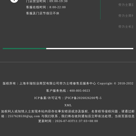
门店营业时间：09:00-19:30
劳力士重庆
客服在线时间：8:00-22:00
客服及门店节假日不休
劳力士郑州
劳力士长沙
版权所有：上海丰瑞恒业商贸有限公司
劳力士维修售后服务中心
Copyright © 2018-2032
客户服务热线：
400-805-0023
ICP备案/许可证号：沪ICP备2026026200号-5
XML
如权利人或知情人士发现本站内容存在事实错误或涉及版权、名誉权等侵权问题，请通过邮
箱：2557628530@qq.com 与我们联系，我们将在收到通知后立即依法处理。当前页面信息
更新时间：2026-07-03T11:37:03+08:00