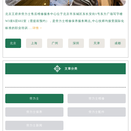
北京王府井劳力士售后维修服务中心位于北京市东城区东长安街1号东方广场写字楼
上
W3座6层602室（需提前预约），是劳力士维修保养服务网点,中心技师均接受国际化
字
标准的职业培训....
详情 >
际化
北京
上海
广州
深圳
天津
成都
文章分类
劳力士
劳力士维修
劳力士保养
劳力士配件
劳力士新闻