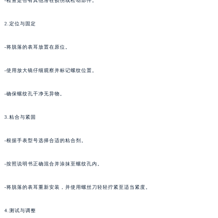
-检查是否有其他潜在损伤或松动部件。
2.定位与固定
-将脱落的表耳放置在原位。
-使用放大镜仔细观察并标记螺纹位置。
-确保螺纹孔干净无异物。
3.粘合与紧固
-根据手表型号选择合适的粘合剂。
-按照说明书正确混合并涂抹至螺纹孔内。
-将脱落的表耳重新安装，并使用螺丝刀轻轻拧紧至适当紧度。
4.测试与调整