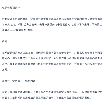
电子书封面设计
封面设计采用简约风格，背景为劳力士经典蚝式表壳与深海蓝色背景相映衬，寓意着探索
与修复之旅。标题“劳力士腕表：表耳掉落后的电子修复指南”以粗体字体呈现，下方附上
作者名——“腕表医生”李博士。
前言
在开始我们的修复之旅之前，请确保你已经下载了这份电子书，并且已经准备好了一颗冷
静的心。因为无论是对于新手还是资深玩家，面对爱表的小故障时都需要保持耐心和专业
态度。接下来的章节将带你逐步解开劳力士腕表表耳掉落之谜，并提供一系列实用的解决
方案。
章节一：诊断篇——识别问题
首先，我们需要明确的是，劳力士腕表的表耳掉落通常有两种情况：一是物理损伤导致的
断裂；二是长时间使用造成的磨损导致的松动。了解这一点是后续步骤的基础。