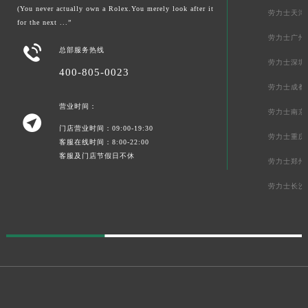
(You never actually own a Rolex.You merely look after it
劳力士天津
for the next ...”
劳力士广州

总部服务热线
劳力士深圳
400-805-0023
劳力士成都
营业时间：
劳力士南京

门店营业时间：09:00-19:30
劳力士重庆
客服在线时间：8:00-22:00
客服及门店节假日不休
劳力士郑州
劳力士长沙