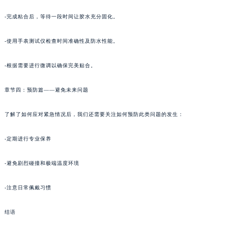
-完成粘合后，等待一段时间让胶水充分固化。
-使用手表测试仪检查时间准确性及防水性能。
-根据需要进行微调以确保完美贴合。
章节四：预防篇——避免未来问题
了解了如何应对紧急情况后，我们还需要关注如何预防此类问题的发生：
-定期进行专业保养
-避免剧烈碰撞和极端温度环境
-注意日常佩戴习惯
结语