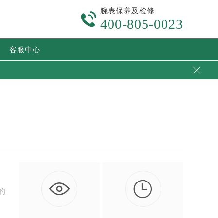
腕表保养及检修

400-805-0023
客服中心


的