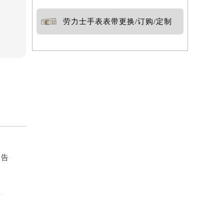
劳力士手表表带更换/订购/定制
报告
告