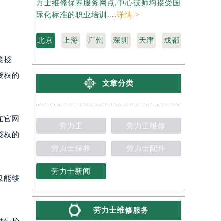
力士维修保养服务网点,中心技师均接受国
是劳力士维
际化标准的职业培训....
详情 >
受国际化标准
北京
上海
广州
深圳
天津
成都
接授
授权的
文章分类
在官网
劳力士
劳力士维修
授权的
劳力士保养
劳力士配件
劳力士新闻
仅能够
劳力士维修服务