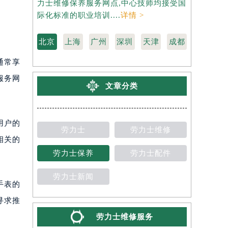
力士维修保养服务网点,中心技师均接受国
维修保养服
际化标准的职业培训....
详情 >
标准的职业培
北京
上海
广州
深圳
天津
成都
通常享
服务网
文章分类
用户的
劳力士
劳力士维修
相关的
劳力士保养
劳力士配件
劳力士新闻
手表的
寻求推
劳力士维修服务