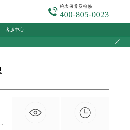
腕表保养及检修

400-805-0023
客服中心

里

记
…