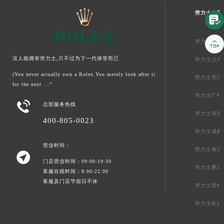
劳力士中国


劳力士北京
没人能拥有劳力士,只不过为下一代保管而已
劳力士上海
(You never actually own a Rolex.You merely look after it
劳力士天津
for the next ...”
劳力士广州

总部服务热线
劳力士深圳
400-805-0023
劳力士成都
营业时间：
劳力士南京

门店营业时间：09:00-19:30
劳力士重庆
客服在线时间：8:00-22:00
客服及门店节假日不休
劳力士郑州
劳力士长沙