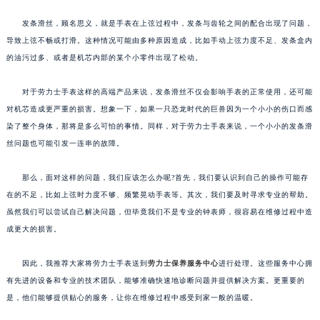
发条滑丝，顾名思义，就是手表在上弦过程中，发条与齿轮之间的配合出现了问题，
导致上弦不畅或打滑。这种情况可能由多种原因造成，比如手动上弦力度不足、发条盒内
的油污过多、或者是机芯内部的某个小零件出现了松动。
对于劳力士手表这样的高端产品来说，发条滑丝不仅会影响手表的正常使用，还可能
对机芯造成更严重的损害。想象一下，如果一只恐龙时代的巨兽因为一个小小的伤口而感
染了整个身体，那将是多么可怕的事情。同样，对于劳力士手表来说，一个小小的发条滑
丝问题也可能引发一连串的故障。
那么，面对这样的问题，我们应该怎么办呢?首先，我们要认识到自己的操作可能存
在的不足，比如上弦时力度不够、频繁晃动手表等。其次，我们要及时寻求专业的帮助。
虽然我们可以尝试自己解决问题，但毕竟我们不是专业的钟表师，很容易在维修过程中造
成更大的损害。
因此，我推荐大家将劳力士手表送到
劳力士保养服务中心
进行处理。这些服务中心拥
有先进的设备和专业的技术团队，能够准确快速地诊断问题并提供解决方案。更重要的
是，他们能够提供贴心的服务，让你在维修过程中感受到家一般的温暖。