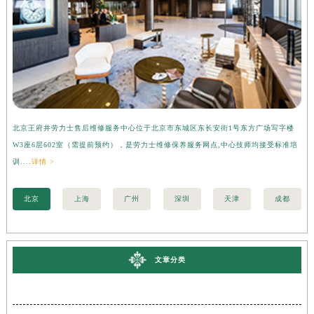
北京王府井劳力士售后维修服务中心位于北京市东城区东长安街1号东方广场写字楼
上
W3座6层602室（需提前预约），是劳力士维修保养服务网点,中心技师均接受标准培
字
训....
详情 >
准培
北京
上海
广州
深圳
天津
成都
文章分类