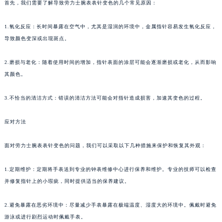
首先，我们需要了解导致劳力士腕表表针变色的几个常见原因：
1.氧化反应：长时间暴露在空气中，尤其是湿润的环境中，金属指针容易发生氧化反应，
导致颜色变深或出现斑点。
2.磨损与老化：随着使用时间的增加，指针表面的涂层可能会逐渐磨损或老化，从而影响
其颜色。
3.不恰当的清洁方式：错误的清洁方法可能会对指针造成损害，加速其变色的过程。
应对方法
面对劳力士腕表表针变色的问题，我们可以采取以下几种措施来保护和恢复其外观：
1.定期维护：定期将手表送到专业的钟表维修中心进行保养和维护。专业的技师可以检查
并修复指针上的小瑕疵，同时提供适当的保养建议。
2.避免暴露在恶劣环境中：尽量减少手表暴露在极端温度、湿度大的环境中。佩戴时避免
游泳或进行剧烈运动时佩戴手表。