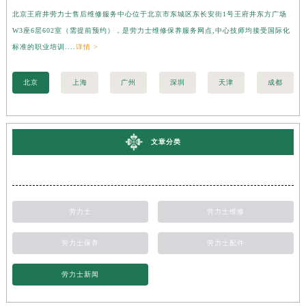
北京王府井劳力士售后维修服务中心位于北京市东城区东长安街1号王府井东方广场
上
W3座6层602室（需提前预约），是劳力士维修保养服务网点,中心技师均接受国际化
3
标准的职业培训....
详情 >
准的
北京
上海
广州
深圳
天津
成都
文章分类
劳力士
劳力士维修
劳力士保养
劳力士配件
劳力士新闻