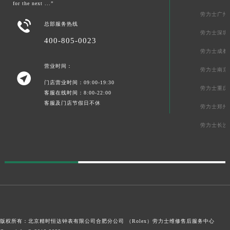
for the next ...”
劳力士广州

总部服务热线
劳力士深圳
400-805-0023
劳力士成都
营业时间：
劳力士南京

门店营业时间：09:00-19:30
劳力士重庆
客服在线时间：8:00-22:00
客服及门店节假日不休
劳力士郑州
劳力士长沙
版权所有：北京精时恒达钟表有限公司合肥分公司 （Rolex）
劳力士维修售后服务中心