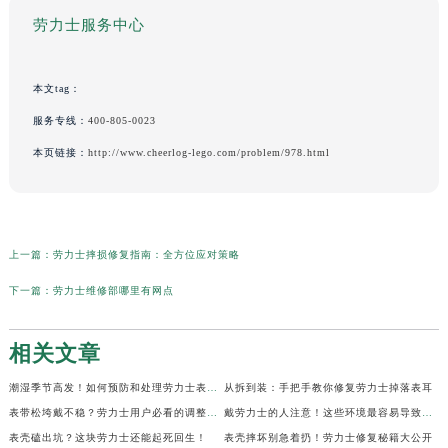
劳力士服务中心
本文tag：
服务专线：
400-805-0023
本页链接：
http://www.cheerlog-lego.com/problem/978.html
上一篇：
劳力士摔损修复指南：全方位应对策略
下一篇：
劳力士维修部哪里有网点
相关文章
潮湿季节高发！如何预防和处理劳力士表盘生锈？
从拆到装：手把手教你修复劳力士掉落表耳
表带松垮戴不稳？劳力士用户必看的调整秘籍！
戴劳力士的人注意！这些环境最容易导致生锈
表壳磕出坑？这块劳力士还能起死回生！
表壳摔坏别急着扔！劳力士修复秘籍大公开