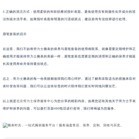
3.正确的清洁方式：使用柔软的布轻轻擦拭指针表面。避免使用含有刺激性化学成分的清
洁剂或水洗手表。如果指针表面有明显的污渍或斑点，建议咨询专业技师进行处理。
眉笔套装的启示
在这里，我们不妨将劳力士腕表的保养与眉笔套装的使用相联系。就像需要定期维护和正
确使用才能保持劳力士腕表的美丽一样，眉笔套装也需要定期的清理和正确的保养才能延
长其使用寿命并保持最佳状态。
总之，劳力士腕表的每一份美丽都值得我们用心呵护。通过了解和采取适当的措施来应对
表针变色等问题，我们可以让这块珍贵的时计陪伴我们更长时间地闪耀光芒。
以上就是
北京劳力士保养服务中心
为您分享的精彩内容。如果您还有其他关于劳力士手表
维护和保养的问题，可以拨打页面400电话进行咨询，我们将竭诚为您服务。