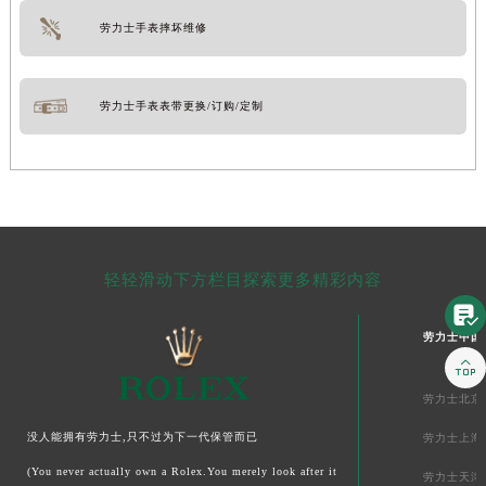
劳力士手表摔坏维修
劳力士手表表带更换/订购/定制
轻轻滑动下方栏目探索更多精彩内容

劳力士中国

劳力士北京
没人能拥有劳力士,只不过为下一代保管而已
劳力士上海
(You never actually own a Rolex.You merely look after it
劳力士天津