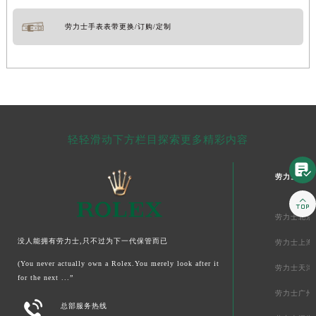
劳力士手表表带更换/订购/定制
轻轻滑动下方栏目探索更多精彩内容

劳力士中国

劳力士北京
没人能拥有劳力士,只不过为下一代保管而已
劳力士上海
(You never actually own a Rolex.You merely look after it
劳力士天津
for the next ...”
劳力士广州

总部服务热线