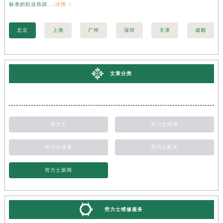
标准的职业培训....
详情 >
准的
北京
上海
广州
深圳
天津
成都
文章分类
劳力士
劳力士维修
劳力士保养
劳力士配件
劳力士新闻
劳力士维修服务