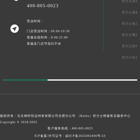
劳力士深圳
400-805-0023
劳力士成都
营业时间：
劳力士南京

门店营业时间：09:00-19:30
劳力士重庆
客服在线时间：8:00-22:00
客服及门店节假日不休
劳力士郑州
劳力士长沙
版权所有：北京精时恒达钟表有限公司合肥分公司 （Rolex）
劳力士维修售后服务中心
Copyright © 2018-2032
客户服务热线：
400-805-0023
ICP备案/许可证号：皖ICP备2025092406号-53