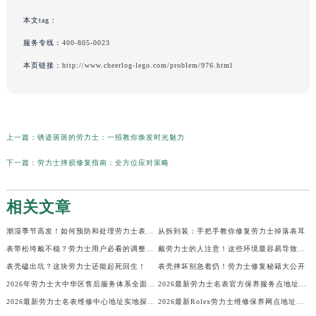
本文tag：
服务专线：
400-805-0023
本页链接：
http://www.cheerlog-lego.com/problem/976.html
上一篇：
锈迹斑斑的劳力士：一招教你焕发时光魅力
下一篇：
劳力士摔损修复指南：全方位应对策略
相关文章
潮湿季节高发！如何预防和处理劳力士表盘生锈？
从拆到装：手把手教你修复劳力士掉落表耳
表带松垮戴不稳？劳力士用户必看的调整秘籍！
戴劳力士的人注意！这些环境最容易导致生锈
表壳磕出坑？这块劳力士还能起死回生！
表壳摔坏别急着扔！劳力士修复秘籍大公开
2026年劳力士大中华区售后服务体系全面升级公告（最新电话及地址）
2026最新劳力士名表官方保养服务点地址实地探访报告
2026最新劳力士名表维修中心地址实地探访报告
2026最新Rolex劳力士维修保养网点地址考察报告