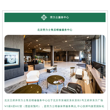
劳力士服务中心
北京劳力士售后维修服务中心
北京王府井劳力士售后维修服务中心位于北京市东城区东长安街1号王府井东方广场
上
W3座6层602室（需提前预约），是劳力士维修保养服务网点,中心技师均接受国际化
3