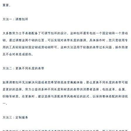
重要。
方法一：调整扣环
大多数劳力士手表都配备了可调节扣环的设计。这种扣环通常包括一个固定销和一个滑动
销。通过调整这两个销的位置，可以实现对表带长度的微调。具体操作时，您只需使用专
用的工具轻轻旋转固定销或滑动销即可。这种方法适用于轻微的表带过长问题，操作简便
且不会对表造成损伤。
方法二：更换不同长度的表带
如果调整扣环无法解决问题或者您希望彻底改变佩戴体验，那么更换不同长度的表带可能
是更好的选择。劳力士提供多种不同长度和材质的表带供消费者选择，包括皮革、金属、
织物等材质。在更换时，建议选择与原配表带风格相近的款式，以保持整体搭配的和谐统
一。
方法三：定制服务