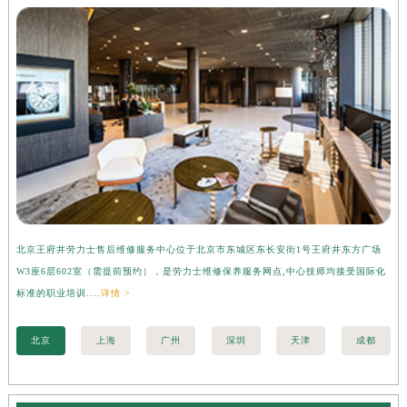
北京王府井劳力士售后维修服务中心位于北京市东城区东长安街1号王府井东方广场
上
W3座6层602室（需提前预约），是劳力士维修保养服务网点,中心技师均接受国际化
3
标准的职业培训....
详情 >
准的
北京
上海
广州
深圳
天津
成都