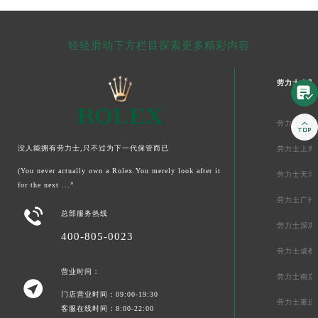
轻轻滑动下方栏目探索更多精彩内容
劳力士中国


劳力士北京
没人能拥有劳力士,只不过为下一代保管而已
劳力士上海
(You never actually own a Rolex.You merely look after it
劳力士天津
for the next ...”
劳力士广州

总部服务热线
劳力士深圳
400-805-0023
劳力士成都
营业时间：
劳力士南京

门店营业时间：09:00-19:30
劳力士重庆
客服在线时间：8:00-22:00