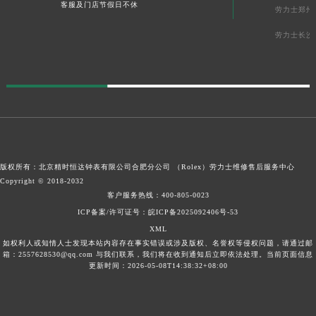
客服及门店节假日不休
劳力士郑州
劳力士长沙
版权所有：北京精时恒达钟表有限公司合肥分公司 （Rolex）
劳力士维修售后服务中心
Copyright © 2018-2032
客户服务热线：
400-805-0023
ICP备案/许可证号：皖ICP备2025092406号-53
XML
如权利人或知情人士发现本站内容存在事实错误或涉及版权、名誉权等侵权问题，请通过邮
箱：2557628530@qq.com 与我们联系，我们将在收到通知后立即依法处理。当前页面信息
更新时间：2026-05-08T14:38:32+08:00