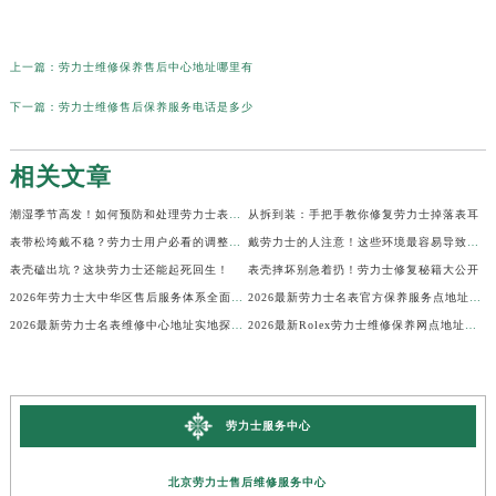
上一篇：
劳力士维修保养售后中心地址哪里有
下一篇：
劳力士维修售后保养服务电话是多少
相关文章
潮湿季节高发！如何预防和处理劳力士表盘生锈？
从拆到装：手把手教你修复劳力士掉落表耳
表带松垮戴不稳？劳力士用户必看的调整秘籍！
戴劳力士的人注意！这些环境最容易导致生锈
表壳磕出坑？这块劳力士还能起死回生！
表壳摔坏别急着扔！劳力士修复秘籍大公开
2026年劳力士大中华区售后服务体系全面升级公告（最新电话及地址）
2026最新劳力士名表官方保养服务点地址实地探访报告
2026最新劳力士名表维修中心地址实地探访报告
2026最新Rolex劳力士维修保养网点地址考察报告
劳力士服务中心
北京劳力士售后维修服务中心