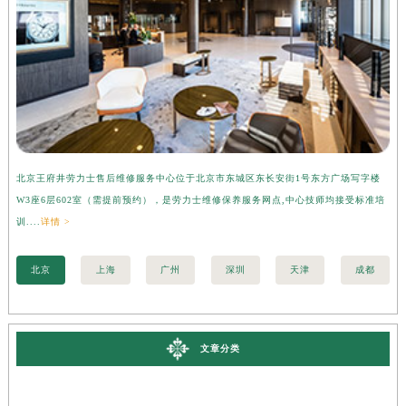
北京王府井劳力士售后维修服务中心位于北京市东城区东长安街1号东方广场写字楼
上
W3座6层602室（需提前预约），是劳力士维修保养服务网点,中心技师均接受标准培
字
训....
详情 >
准培
北京
上海
广州
深圳
天津
成都
文章分类