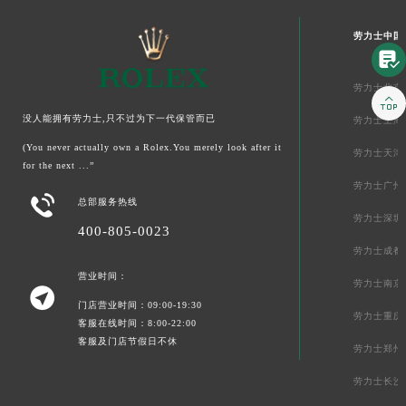
劳力士中国

劳力士北京

没人能拥有劳力士,只不过为下一代保管而已
劳力士上海
(You never actually own a Rolex.You merely look after it
劳力士天津
for the next ...”
劳力士广州

总部服务热线
劳力士深圳
400-805-0023
劳力士成都
营业时间：
劳力士南京

门店营业时间：09:00-19:30
劳力士重庆
客服在线时间：8:00-22:00
客服及门店节假日不休
劳力士郑州
劳力士长沙