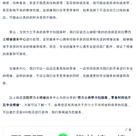
精密，结构复杂，若是不熟悉其结构原理，盲目拆卸或安装，很可能会损坏表扣或表带，
甚至影响手表的整体性能。这就像我们在享受零食时，如果选择了不适合自己口味的食
品，可能会让美好的时光变得不愉快。
那么，当劳力士手表的表带卡扣脱落时，我们应该怎么做呢?最好的选择是前往
劳力
士维修服务中心
进行处理。这些服务中心拥有经验丰富的技师和先进的维修设备，能够确
保手表得到专业的维修和保养。而且，专业的服务中心通常会提供原厂配件，保证了维修
的质量和可靠性。
在服务中心，我们可以一边品尝着美味的零食，一边等待技师为我们的手表进行专业
的维修。这样的体验，不仅让我们在享受美食的同时，也能感受到专业服务的便捷和高
效。
以上就是
沈阳劳力士维修
服务中心为您分享的“
劳力士表带卡扣脱落，零食时间也不
忘专业维修
”，大家可以了解一下。如果您还有其他关于
劳力士手表维修
和保养的问题，
可以拨打页面400电话进行咨询，我们将竭诚为您服务。