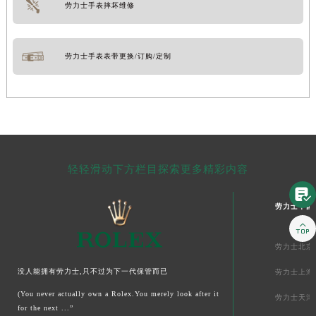
劳力士手表摔坏维修
劳力士手表表带更换/订购/定制
轻轻滑动下方栏目探索更多精彩内容

劳力士中国

劳力士北京
没人能拥有劳力士,只不过为下一代保管而已
劳力士上海
(You never actually own a Rolex.You merely look after it
劳力士天津
for the next ...”