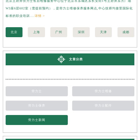
北京王府井劳力士售后维修服务中心位于北京市东城区东长安街1号王府井东方广场
上
W3座6层602室（需提前预约），是劳力士维修保养服务网点,中心技师均接受国际化
3
标准的职业培训....
详情 >
准的
北京
上海
广州
深圳
天津
成都
文章分类
劳力士
劳力士维修
劳力士保养
劳力士配件
劳力士新闻