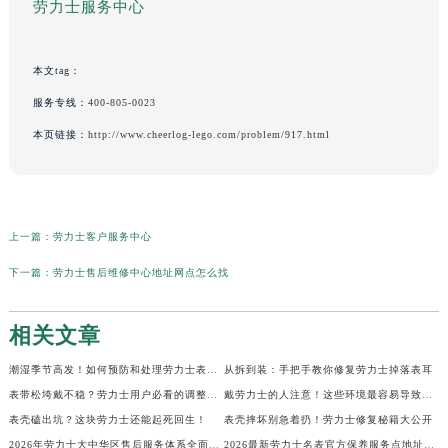
劳力士服务中心
本文tag：
服务专线：
400-805-0023
本页链接：
http://www.cheerlog-lego.com/problem/917.html
上一篇：
劳力士客户服务中心
下一篇：
劳力士售后维修中心地址网点怎么找
相关文章
潮湿季节高发！如何预防和处理劳力士表盘生锈？
从拆到装：手把手教你修复劳力士掉落表耳
表带松垮戴不稳？劳力士用户必看的调整秘籍！
戴劳力士的人注意！这些环境最容易导致生锈
表壳磕出坑？这块劳力士还能起死回生！
表壳摔坏别急着扔！劳力士修复秘籍大公开
2026年劳力士大中华区售后服务体系全面升级公告（最新电话及地址）
2026最新劳力士名表官方保养服务点地址实地探访报告