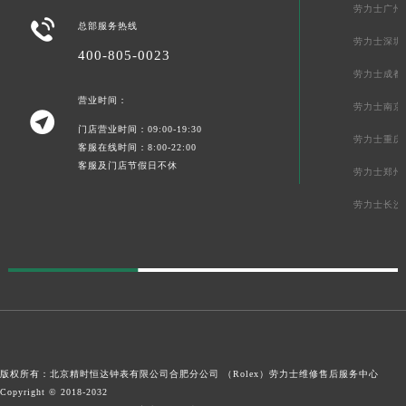
劳力士广州

总部服务热线
劳力士深圳
400-805-0023
劳力士成都
营业时间：
劳力士南京

门店营业时间：09:00-19:30
劳力士重庆
客服在线时间：8:00-22:00
客服及门店节假日不休
劳力士郑州
劳力士长沙
版权所有：北京精时恒达钟表有限公司合肥分公司 （Rolex）
劳力士维修售后服务中心
Copyright © 2018-2032