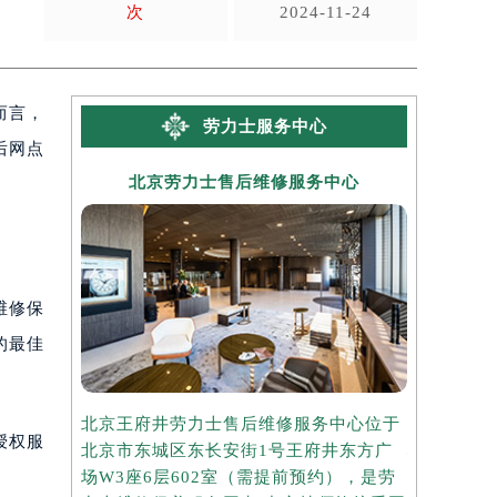
次
2024-11-24
而言，
劳力士服务中心
后网点
北京劳力士售后维修服务中心
上海
维修保
的最佳
北京王府井劳力士售后维修服务中心位于
上海港汇国
授权服
北京市东城区东长安街1号王府井东方广
心位于上海
场W3座6层602室（需提前预约），是劳
座37层3