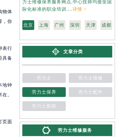
力士维修保养服务网点,中心技师均接受国
维修保养服
际化标准的职业培训....
详情 >
标准的职业培
购物体
荐，你
北京
上海
广州
深圳
天津
成都
钟表行
文章分类
否具备
劳力士
劳力士维修
本地钟
劳力士保养
劳力士配件
所在。
。
劳力士新闻
打页面
劳力士维修服务