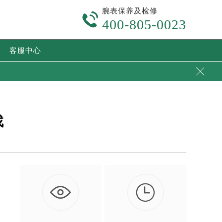
腕表保养及检修

400-805-0023
客服中心

找

质
…