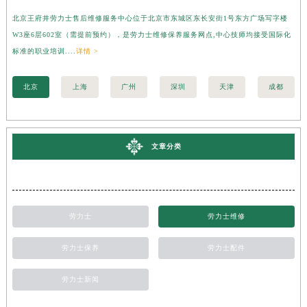
北京王府井劳力士售后维修服务中心位于北京市东城区东长安街1号东方广场写字楼
上
W3座6层602室（需提前预约），是劳力士维修保养服务网点,中心技师均接受国际化
字
标准的职业培训....
详情 >
际化
北京
上海
广州
深圳
天津
成都
文章分类
劳力士
劳力士维修
劳力士保养
劳力士配件
劳力士新闻