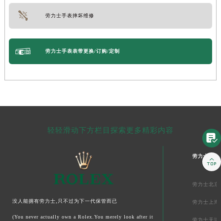
劳力士手表摔坏维修
劳力士手表表带更换/订购/定制
轻轻滑动下方栏目探索更多精彩内容

劳力士中国

劳力士北京
没人能拥有劳力士,只不过为下一代保管而已
劳力士上海
(You never actually own a Rolex.You merely look after it
劳力士天津