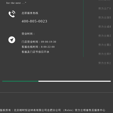
for the next ...”
劳力士广州

总部服务热线
劳力士深圳
400-805-0023
劳力士成都
营业时间：
劳力士南京

门店营业时间：09:00-19:30
劳力士重庆
客服在线时间：8:00-22:00
客服及门店节假日不休
劳力士郑州
劳力士长沙
版权所有：北京精时恒达钟表有限公司合肥分公司 （Rolex）
劳力士维修售后服务中心