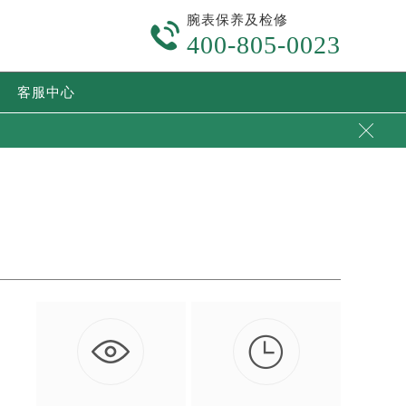
腕表保养及检修

400-805-0023
客服中心


…