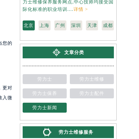
力士维修保养服务网点,中心技师均接受国
是劳力士维
际化标准的职业培训....
详情 >
受国际化标准
北京
上海
广州
深圳
天津
成都
当您的
文章分类
。
劳力士
劳力士维修
，更对
劳力士保养
劳力士配件
致入微
劳力士新闻
劳力士维修服务