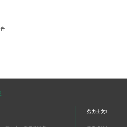
报告
告
容
劳力士文章库