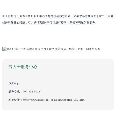
以上就是
漳州劳力士售后服务中心
为您分享的精彩内容。如果您还有其他关于劳力士手表
维护和保养的问题，可以拨打页面400电话进行咨询，我们将竭诚为您服务。
劳力士服务中心
本文tag：
服务专线：
400-805-0023
本页链接：
http://www.cheerlog-lego.com/problem/852.html