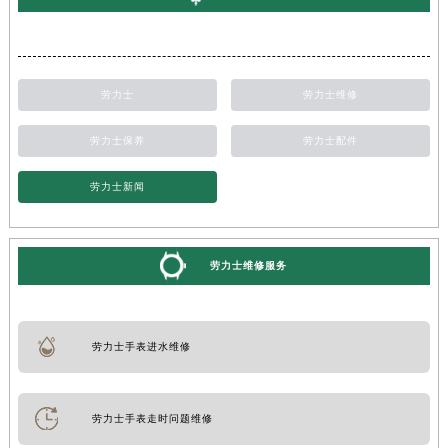
劳力士
劳力士维修
劳力士保养
劳力士配件
劳力士新闻
劳力士维修服务
劳力士手表进水维修
劳力士手表走时问题维修