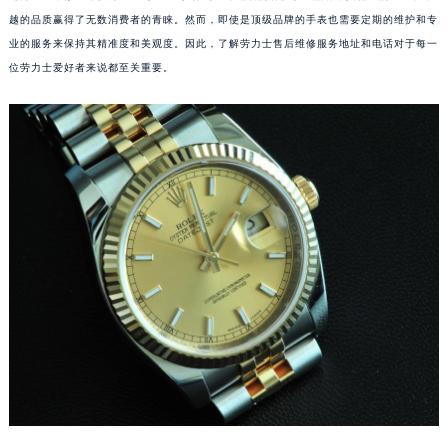
越的品质赢得了无数消费者的青睐。然而，即使是顶级品牌的手表也需要定期的维护和专
业的服务来保持其精准度和美观度。因此，了解劳力士售后维修服务地址和电话对于每一
位劳力士爱好者来说都至关重要。