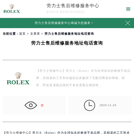
劳力士售后维修服务中心

ROLEX MAINTENANCE

劳力士售后维修服务中心竭诚为您服务！
当前位置：
首页
>
文章库
> 劳力士售后维修服务地址电话查询
劳力士售后维修服务地址电话查询
【劳力士维修中心】劳力士（Rolex）作为全球知名的奢侈手表品
牌，其精湛的工艺和卓越的品质赢得了无数消费者的青睐。然
而，即使是顶级品牌的手表也需要定期的维…

次
2024-11-24
【
劳力士维修中心
】劳力士（Rolex）作为全球知名的奢侈手表品牌，其精湛的工艺和卓