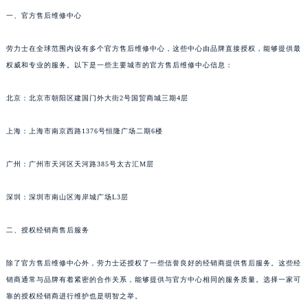
一、官方售后维修中心
劳力士在全球范围内设有多个官方售后维修中心，这些中心由品牌直接授权，能够提供最
权威和专业的服务。以下是一些主要城市的官方售后维修中心信息：
北京：北京市朝阳区建国门外大街2号国贸商城三期4层
上海：上海市南京西路1376号恒隆广场二期6楼
广州：广州市天河区天河路385号太古汇M层
深圳：深圳市南山区海岸城广场L3层
二、授权经销商售后服务
除了官方售后维修中心外，劳力士还授权了一些信誉良好的经销商提供售后服务。这些经
销商通常与品牌有着紧密的合作关系，能够提供与官方中心相同的服务质量。选择一家可
靠的授权经销商进行维护也是明智之举。