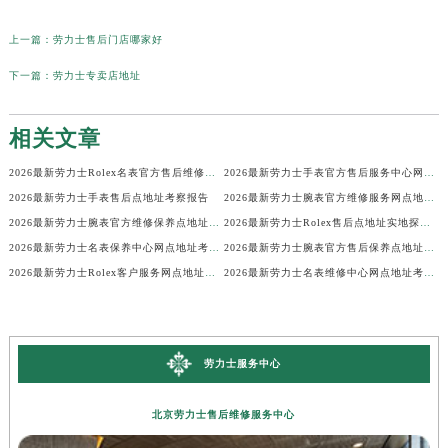
上一篇：
劳力士售后门店哪家好
下一篇：
劳力士专卖店地址
相关文章
2026最新劳力士Rolex名表官方售后维修中心地址考察报告
2026最新劳力士手表官方售后服务中心网点地址考察报告
2026最新劳力士手表售后点地址考察报告
2026最新劳力士腕表官方维修服务网点地址考察报告
2026最新劳力士腕表官方维修保养点地址调研报告
2026最新劳力士Rolex售后点地址实地探访报告
2026最新劳力士名表保养中心网点地址考察报告
2026最新劳力士腕表官方售后保养点地址实地探访报告
2026最新劳力士Rolex客户服务网点地址实地探访报告
2026最新劳力士名表维修中心网点地址考察报告
劳力士服务中心
北京劳力士售后维修服务中心