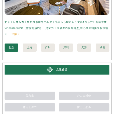
北京王府井劳力士售后维修服务中心位于北京市东城区东长安街1号东方广场写字楼
上
W3座6层602室（需提前预约），是劳力士维修保养服务网点,中心技师均接受标准培
字
训....
详情 >
准培
北京
上海
广州
深圳
天津
成都
文章分类
劳力士
劳力士维修
劳力士保养
劳力士配件