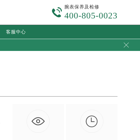
腕表保养及检修

400-805-0023
客服中心


湛