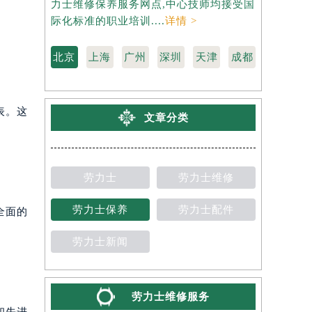
力士维修保养服务网点,中心技师均接受国
是劳力士维
际化标准的职业培训....
详情 >
受国际化标准
北京
上海
广州
深圳
天津
成都
表。这
文章分类
劳力士
劳力士维修
劳力士保养
劳力士配件
全面的
劳力士新闻
劳力士维修服务
和先进