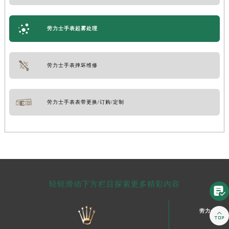
劳力士手表起雾处理
劳力士手表摔坏维修
劳力士手表表带更换/订购/定制
轻轻滑动下方栏目探索更多精彩内容

劳力士中国
