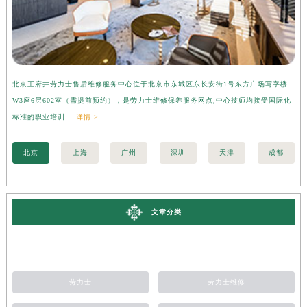
北京王府井劳力士售后维修服务中心位于北京市东城区东长安街1号东方广场写字楼
上
W3座6层602室（需提前预约），是劳力士维修保养服务网点,中心技师均接受国际化
字
标准的职业培训....
详情 >
际化
北京
上海
广州
深圳
天津
成都
文章分类
劳力士
劳力士维修