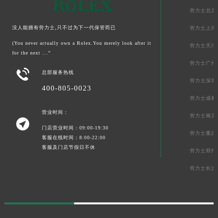
劳力士北京
没人能拥有劳力士,只不过为下一代保管而已
劳力士上海
(You never actually own a Rolex.You merely look after it
劳力士天津
for the next ...”
劳力士广州

总部服务热线
劳力士深圳
400-805-0023
劳力士成都
营业时间：
劳力士南京

门店营业时间：09:00-19:30
劳力士重庆
客服在线时间：8:00-22:00
客服及门店节假日不休
劳力士郑州
劳力士长沙