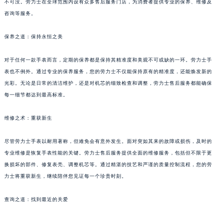
不可没。劳力士在全球范围内设有众多售后服务门店，为消费者提供专业的保养、维修及
咨询等服务。
保养之道：保持永恒之美
对于任何一款手表而言，定期的保养都是保持其精准度和美观不可或缺的一环。劳力士手
表也不例外。通过专业的保养服务，您的劳力士不仅能保持原有的精准度，还能焕发新的
光彩。无论是日常的清洁维护，还是对机芯的细致检查和调整，劳力士售后服务都能确保
每一细节都达到最高标准。
维修之术：重获新生
尽管劳力士手表以耐用著称，但难免会有意外发生。面对突如其来的故障或损伤，及时的
专业维修是恢复手表性能的关键。劳力士售后服务提供全面的维修服务，包括但不限于更
换损坏的部件、修复表壳、调整机芯等。通过精湛的技艺和严谨的质量控制流程，您的劳
力士将重获新生，继续陪伴您见证每一个珍贵时刻。
查询之道：找到最近的关爱