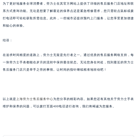
为了更好地服务全球消费者，劳力士在其官方网站上提供了详细的售后服务门店地址和联
系方式查询功能。无论是想要了解最近的保养点还是紧急维修需求，您只需轻点鼠标或拨
打电话即可轻松获取所需信息。此外，一些城市还提供预约上门服务，让您享受更加便捷
和贴心的体验。
结语：
在追求时间精度的道路上，劳力士无疑是先行者之一。通过优质的售后服务网络支持，每
一块劳力士手表都能在岁月的流转中保持最佳状态。无论您身在何处，找到最近的劳力士
售后服务门店只是举手之劳的事情。让时间的指针继续精准地转动吧！
以上就是
上海劳力士售后服务中心
为您分享的精彩内容。如果您还有其他关于劳力士手表
维护和保养的问题，可以拨打页面400电话进行咨询，我们将竭诚为您服务。