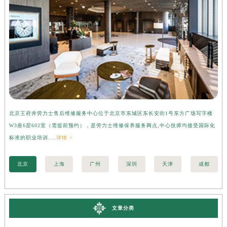
北京王府井劳力士售后维修服务中心位于北京市东城区东长安街1号东方广场写字楼
上
W3座6层602室（需提前预约），是劳力士维修保养服务网点,中心技师均接受国际化
字
标准的职业培训....
详情 >
际化
北京
上海
广州
深圳
天津
成都
文章分类