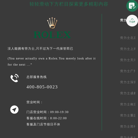
轻轻滑动下方栏目探索更多精彩内容


劳力士中国
劳力士北京
没人能拥有劳力士,只不过为下一代保管而已
劳力士上海
(You never actually own a Rolex.You merely look after it
劳力士天津
for the next ...”
劳力士广州

总部服务热线
劳力士深圳
400-805-0023
劳力士成都
营业时间：
劳力士南京

门店营业时间：09:00-19:30
劳力士重庆
客服在线时间：8:00-22:00
客服及门店节假日不休
劳力士郑州
劳力士长沙