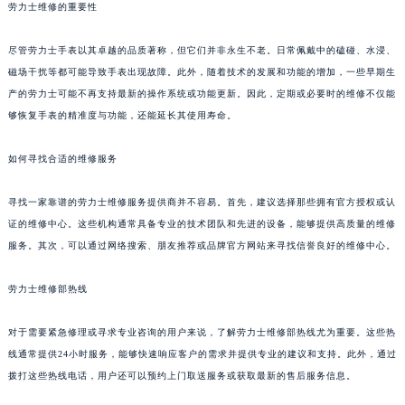
劳力士维修的重要性
尽管劳力士手表以其卓越的品质著称，但它们并非永生不老。日常佩戴中的磕碰、水浸、
磁场干扰等都可能导致手表出现故障。此外，随着技术的发展和功能的增加，一些早期生
产的劳力士可能不再支持最新的操作系统或功能更新。因此，定期或必要时的维修不仅能
够恢复手表的精准度与功能，还能延长其使用寿命。
如何寻找合适的维修服务
寻找一家靠谱的劳力士维修服务提供商并不容易。首先，建议选择那些拥有官方授权或认
证的维修中心。这些机构通常具备专业的技术团队和先进的设备，能够提供高质量的维修
服务。其次，可以通过网络搜索、朋友推荐或品牌官方网站来寻找信誉良好的维修中心。
劳力士维修部热线
对于需要紧急修理或寻求专业咨询的用户来说，了解劳力士维修部热线尤为重要。这些热
线通常提供24小时服务，能够快速响应客户的需求并提供专业的建议和支持。此外，通过
拨打这些热线电话，用户还可以预约上门取送服务或获取最新的售后服务信息。