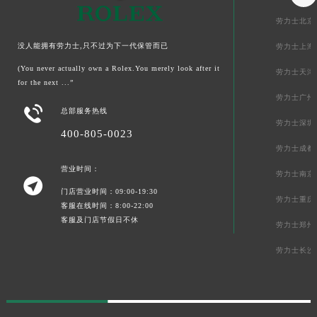
劳力士北京
没人能拥有劳力士,只不过为下一代保管而已
劳力士上海
(You never actually own a Rolex.You merely look after it
劳力士天津
for the next ...”
劳力士广州

总部服务热线
劳力士深圳
400-805-0023
劳力士成都
营业时间：
劳力士南京

门店营业时间：09:00-19:30
劳力士重庆
客服在线时间：8:00-22:00
客服及门店节假日不休
劳力士郑州
劳力士长沙