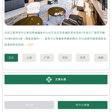
北京王府井劳力士售后维修服务中心位于北京市东城区东长安街1号东方广场写字楼
上
W3座6层602室（需提前预约），是劳力士维修保养服务网点,中心技师均接受国际化
字
标准的职业培训....
详情 >
际化
北京
上海
广州
深圳
天津
成都
文章分类
劳力士
劳力士维修