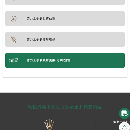
劳力士手表起雾处理
劳力士手表摔坏维修
劳力士手表表带更换/订购/定制
轻轻滑动下方栏目探索更多精彩内容

劳力士中国
