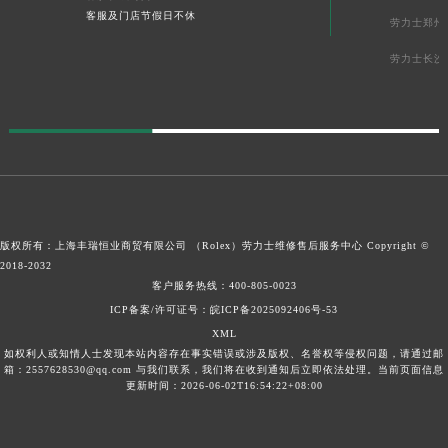
客服及门店节假日不休
劳力士郑州
劳力士长沙
版权所有：上海丰瑞恒业商贸有限公司 （Rolex）
劳力士维修售后服务中心
Copyright ©
2018-2032
客户服务热线：
400-805-0023
ICP备案/许可证号：皖ICP备2025092406号-53
XML
如权利人或知情人士发现本站内容存在事实错误或涉及版权、名誉权等侵权问题，请通过邮
箱：2557628530@qq.com 与我们联系，我们将在收到通知后立即依法处理。当前页面信息
更新时间：2026-06-02T16:54:22+08:00