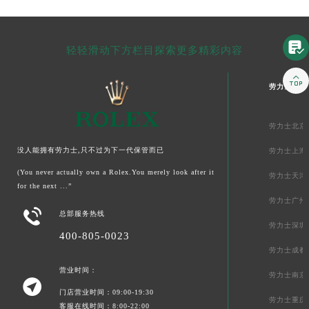

轻轻滑动下方栏目探索更多精彩内容

劳力士中国
劳力士北京
没人能拥有劳力士,只不过为下一代保管而已
劳力士上海
(You never actually own a Rolex.You merely look after it
劳力士天津
for the next ...”
劳力士广州

总部服务热线
劳力士深圳
400-805-0023
劳力士成都
营业时间：
劳力士南京

门店营业时间：09:00-19:30
劳力士重庆
客服在线时间：8:00-22:00