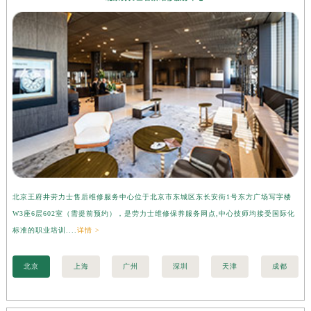
北京王府井劳力士售后维修服务中心位于北京市东城区东长安街1号东方广场写字楼
上
W3座6层602室（需提前预约），是劳力士维修保养服务网点,中心技师均接受国际化
字
标准的职业培训....
详情 >
际化
北京
上海
广州
深圳
天津
成都