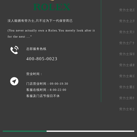
劳力士北京
没人能拥有劳力士,只不过为下一代保管而已
劳力士上海
(You never actually own a Rolex.You merely look after it
劳力士天津
for the next ...”
劳力士广州

总部服务热线
劳力士深圳
400-805-0023
劳力士成都
营业时间：
劳力士南京

门店营业时间：09:00-19:30
劳力士重庆
客服在线时间：8:00-22:00
客服及门店节假日不休
劳力士郑州
劳力士长沙