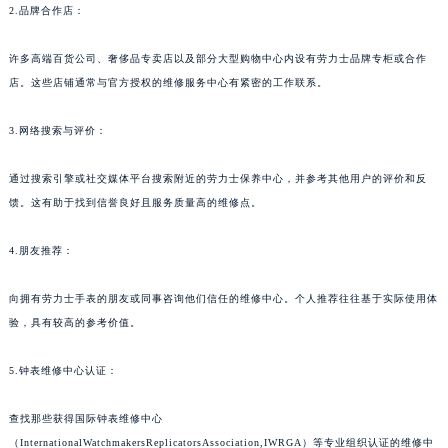
2.品牌合作店：
许多高端百货公司、奢侈品专卖店以及部分大型购物中心内设有劳力士品牌专柜或合作
店。这些店铺通常与官方授权的维修服务中心有紧密的工作联系。
3.网络搜索与评价：
通过搜索引擎或社交媒体平台搜索附近的劳力士保养中心，并参考其他用户的评价和反
馈。这有助于找到信誉良好且服务质量高的维修点。
4.朋友推荐：
向拥有劳力士手表的朋友或同事咨询他们信任的维修中心。个人推荐往往基于实际使用体
验，具有较高的参考价值。
5.钟表维修中心认证：
查找那些获得国际钟表维修中心
（InternationalWatchmakersReplicatorsAssociation,IWRGA）等专业组织认证的维修中