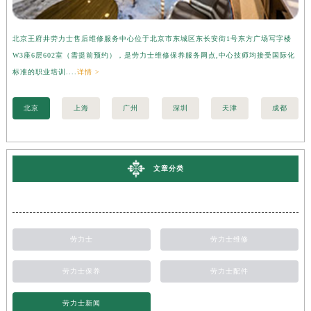
北京王府井劳力士售后维修服务中心位于北京市东城区东长安街1号东方广场写字楼
上
W3座6层602室（需提前预约），是劳力士维修保养服务网点,中心技师均接受国际化
字
标准的职业培训....
详情 >
际化
北京
上海
广州
深圳
天津
成都
文章分类
劳力士
劳力士维修
劳力士保养
劳力士配件
劳力士新闻