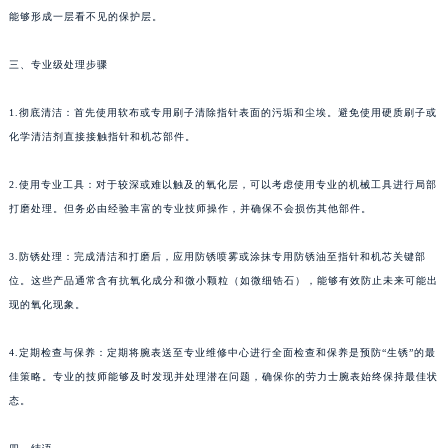
能够形成一层看不见的保护层。
三、专业级处理步骤
1.彻底清洁：首先使用软布或专用刷子清除指针表面的污垢和尘埃。避免使用硬质刷子或
化学清洁剂直接接触指针和机芯部件。
2.使用专业工具：对于较深或难以触及的氧化层，可以考虑使用专业的机械工具进行局部
打磨处理。但务必由经验丰富的专业技师操作，并确保不会损伤其他部件。
3.防锈处理：完成清洁和打磨后，应用防锈喷雾或涂抹专用防锈油至指针和机芯关键部
位。这些产品通常含有抗氧化成分和微小颗粒（如微细锆石），能够有效防止未来可能出
现的氧化现象。
4.定期检查与保养：定期将腕表送至专业维修中心进行全面检查和保养是预防“生锈”的最
佳策略。专业的技师能够及时发现并处理潜在问题，确保你的劳力士腕表始终保持最佳状
态。