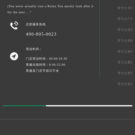
(You never actually own a Rolex.You merely look after it
劳力士天津
for the next ...”
劳力士广州

总部服务热线
劳力士深圳
400-805-0023
劳力士成都
营业时间：
劳力士南京

门店营业时间：09:00-19:30
劳力士重庆
客服在线时间：8:00-22:00
客服及门店节假日不休
劳力士郑州
劳力士长沙