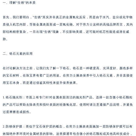
一、理解“生锈”的本质
首先，我们要明白，“生锈”其实并非真正的金属氧化反应，而是由于水汽、盐分或化学物
质侵入机芯内部，导致金属表面形成一层氧化物。对于劳力士这样的高端品牌而言，其内
部结构精密复杂，一旦出现“生锈”现象，不仅影响美观，还可能对机芯性能造成潜在威
胁。
二、锆石元素的应用
在讨论解决方法之前，让我们先了解一下锆石。锆石是一种硬度高、光泽度好、颜色多样
的宝石材料，在珠宝界有着广泛的用途。在劳力士腕表保养中引入锆石元素，并非直接使
用宝石本身，而是通过借鉴其特性来提升保养效果。
1.锆石抛光剂：市面上有专门针对金属表面清洁的抛光剂产品。选择一款含微小锆石颗粒
的产品可以帮助去除表壳和指针表面的轻微氧化层。使用时请注意遵循产品说明，并避免
过度摩擦造成损伤。
2.防锈保护膜：类似于宝石保护层的概念，在劳力士腕表表面施加一层防锈保护膜可以有
效隔绝外界环境对金属材质的影响。这类膜通常包含微小的锆石颗粒或其他高科技成分，