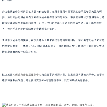
四、结语
劳力士腕表作为时间的艺术品与科技结晶，在日常使用中需要我们给予足够的关注与呵
护。通过巧妙运用如锆石元素在内的各种保养技巧与方法，不仅能够延长其使用寿命，还
能保持其独特的美感与精准度。记住，“生锈”并非不可避免的命运之锁，在正确的维护
下，你的爱表定能继续陪伴你穿越时光的长河。
通过本文的学习与实践，在享受劳力士带来的优雅与精准的同时，请不要忘记给予它应有
的关爱与尊重——毕竟，“真正的奢华不是拥有一切最好的东西”，而是在于如何善待并珍
惜你所拥有的每一刻美好时光。
以上就是
常州劳力士售后服务中心
为您分享的精彩内容。如果您还有其他关于劳力士手表
维护和保养的问题，可以拨打页面400电话进行咨询，我们将竭诚为您服务。