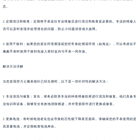
态。
2.定期清洁和检查：定期将手表送往专业维修店进行清洁和检查是必要的。专业的维修人
员可以及时发现并处理潜在的问题，防止小问题演变成大故障。
3.使用干燥剂：如果您的居住环境潮湿或您经常身处潮湿环境（如海边），可以考虑在不
佩戴手表时使用干燥剂包放入密封盒内与手表一同存放。
解决方法详解
当您发现劳力士腕表指针已经生锈时，以下是一些针对性的解决方法：
1.专业清洗与修复：首先，请务必联系专业的钟表维修技师进行清洗和修复。他们具备专
业知识和设备，能够安全有效地清除锈迹，并对受损部件进行更换或修复。
2.更换电池：有时候电池老化也会导致机芯性能下降甚至损坏。请确保您的手表使用的是
高质量电池，并定期检查电池寿命。