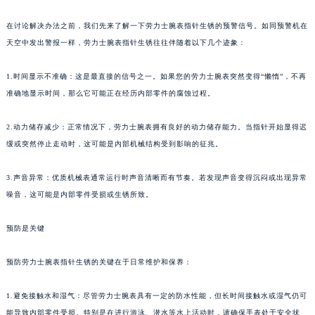
在讨论解决办法之前，我们先来了解一下劳力士腕表指针生锈的预警信号。如同预警机在
天空中发出警报一样，劳力士腕表指针生锈往往伴随着以下几个迹象：
1.时间显示不准确：这是最直接的信号之一。如果您的劳力士腕表突然变得“懒惰”，不再
准确地显示时间，那么它可能正在经历内部零件的腐蚀过程。
2.动力储存减少：正常情况下，劳力士腕表拥有良好的动力储存能力。当指针开始显得迟
缓或突然停止走动时，这可能是内部机械结构受到影响的征兆。
3.声音异常：优质机械表通常运行时声音清晰而有节奏。若发现声音变得沉闷或出现异常
噪音，这可能是内部零件受损或生锈所致。
预防是关键
预防劳力士腕表指针生锈的关键在于日常维护和保养：
1.避免接触水和湿气：尽管劳力士腕表具有一定的防水性能，但长时间接触水或湿气仍可
能导致内部零件受损。特别是在进行游泳、潜水等水上活动时，请确保手表处于安全状