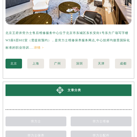
北京王府井劳力士售后维修服务中心位于北京市东城区东长安街1号东方广场写字楼
上
W3座6层602室（需提前预约），是劳力士维修保养服务网点,中心技师均接受国际化
字
标准的职业培训....
详情 >
际化
北京
上海
广州
深圳
天津
成都
文章分类
劳力士
劳力士维修
劳力士保养
劳力士配件