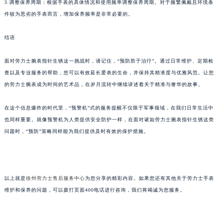
3.调整保养周期：根据手表的具体情况和使用频率调整保养周期。对于频繁佩戴且环境条
件较为恶劣的手表而言，增加保养频率是非常必要的。
结语
面对劳力士腕表指针生锈这一挑战时，请记住，“预防胜于治疗”。通过日常维护、定期检
查以及专业服务的帮助，您可以有效延长爱表的生命，并保持其精准度与优雅风范。让您
的劳力士腕表成为时间的艺术品，在岁月流转中继续讲述着关于精准与奢华的故事。
在这个信息爆炸的时代里，“预警机”式的服务提醒不仅限于军事领域，在我们日常生活中
也同样重要。就像预警机为人类提供安全防护一样，在面对诸如劳力士腕表指针生锈这类
问题时，“预防”策略同样能为我们提供及时有效的保护措施。
以上就是
徐州劳力士售后服务中心
为您分享的精彩内容。如果您还有其他关于劳力士手表
维护和保养的问题，可以拨打页面400电话进行咨询，我们将竭诚为您服务。