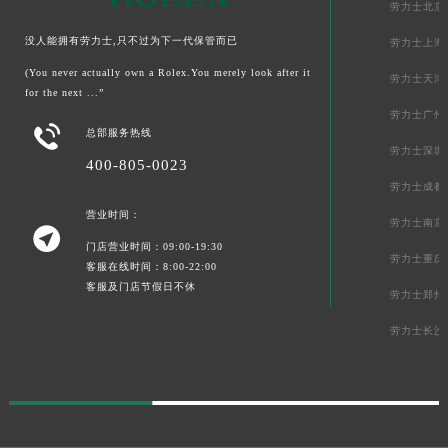
劳力士北京
没人能拥有劳力士,只不过为下一代保管而已
劳力士上海
(You never actually own a Rolex.You merely look after it
劳力士天津
for the next ...”
劳力士广州

总部服务热线
劳力士深圳
400-805-0023
劳力士成都
营业时间：
劳力士南京

门店营业时间：09:00-19:30
劳力士重庆
客服在线时间：8:00-22:00
客服及门店节假日不休
劳力士郑州
劳力士长沙