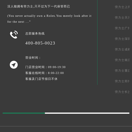
没人能拥有劳力士,只不过为下一代保管而已
劳力士上海
(You never actually own a Rolex.You merely look after it
劳力士天津
for the next ...”
劳力士广州

总部服务热线
劳力士深圳
400-805-0023
劳力士成都
营业时间：
劳力士南京

门店营业时间：09:00-19:30
劳力士重庆
客服在线时间：8:00-22:00
客服及门店节假日不休
劳力士郑州
劳力士长沙