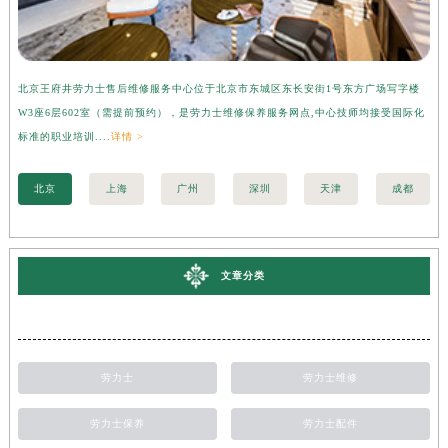
北京王府井劳力士售后维修服务中心位于北京市东城区东长安街1号东方广场写字楼
上
W3座6层602室（需提前预约），是劳力士维修保养服务网点,中心技师均接受国际化
字
标准的职业培训....
详情 >
际化
北京
上海
广州
深圳
天津
成都
文章分类
劳力士
劳力士维修
劳力士保养
劳力士配件