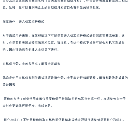
当涉及到更复杂的调整需求时（如快速调整日期或月相），你需要将表冠旋转至第二档位
置。这时，你可以看到表盘上的日期或月相窗口会有明显的移动反应。
深度操作：进入机芯维护模式
对于高级用户来说，在某些情况下可能需要进入机芯维护模式进行深度调整或校准。这
时，你需要将表冠旋转至第三档位置。请注意，在这个模式下操作可能会对机芯造成影
响，因此请确保在专业人士指导下进行。
血氧仪与劳力士的共同点：细节决定成败
无论是使用血氧仪监测健康状况还是操作劳力士手表进行精细调整，细节都是决定成败的
关键因素：
-正确的方法：就像使用血氧仪前要确保手指清洁并避免遮挡光源一样，在调整劳力士手
表时也要确保环境干净、光线充足。
-耐心与细心：不论是精确读取血氧数据还是精准拨动表冠进行调整都需要耐心和细心。