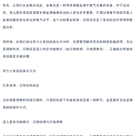
首先，让我们从血氧仪说起。血氧仪是一种用来测量血液中氧气含量的设备，对于运动
员、登山爱好者或是需要长期监测健康状况的人来说非常重要。它通过测量手指或耳垂上
血液的颜色变化来估算氧气水平。这个过程看似简单，但背后涉及了复杂的光学原理和数
据分析。
同样地，在我们谈论劳力士表冠的拔出方法时，也需要理解其背后的精密机械原理。无论
是调校时间、日期还是进入特定功能模式（如日期快调、月相调整等），正确拔出和旋转
表冠都是关键步骤。
劳力士表冠的拔出方法
正常使用：日常时间设定
当你需要调整时间或日期时，只需轻轻按下并旋转表冠至第一档即可。这是最常见也是最
基础的操作方式。
进入复杂功能模式：日期快调与月相调整