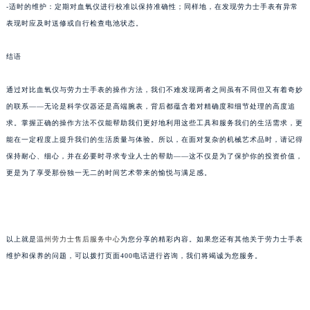
-适时的维护：定期对血氧仪进行校准以保持准确性；同样地，在发现劳力士手表有异常
表现时应及时送修或自行检查电池状态。
结语
通过对比血氧仪与劳力士手表的操作方法，我们不难发现两者之间虽有不同但又有着奇妙
的联系——无论是科学仪器还是高端腕表，背后都蕴含着对精确度和细节处理的高度追
求。掌握正确的操作方法不仅能帮助我们更好地利用这些工具和服务我们的生活需求，更
能在一定程度上提升我们的生活质量与体验。所以，在面对复杂的机械艺术品时，请记得
保持耐心、细心，并在必要时寻求专业人士的帮助——这不仅是为了保护你的投资价值，
更是为了享受那份独一无二的时间艺术带来的愉悦与满足感。
以上就是
温州劳力士售后服务中心
为您分享的精彩内容。如果您还有其他关于劳力士手表
维护和保养的问题，可以拨打页面400电话进行咨询，我们将竭诚为您服务。