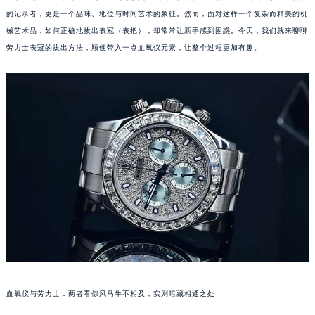
的记录者，更是一个品味、地位与时间艺术的象征。然而，面对这样一个复杂而精美的机
械艺术品，如何正确地拔出表冠（表把），却常常让新手感到困惑。今天，我们就来聊聊
劳力士表冠的拔出方法，顺便带入一点血氧仪元素，让整个过程更加有趣。
血氧仪与劳力士：两者看似风马牛不相及，实则暗藏相通之处