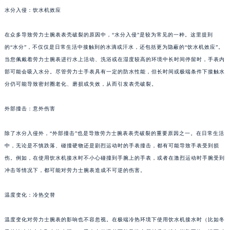
水分入侵：饮水机效应
在众多导致劳力士腕表表壳破裂的原因中，“水分入侵”是较为常见的一种。这里提到
的“水分”，不仅仅是日常生活中接触到的水滴或汗水，还包括更为隐蔽的“饮水机效应”。
当您佩戴着劳力士腕表进行水上活动、洗浴或在湿度较高的环境中长时间停留时，手表内
部可能会吸入水分。尽管劳力士手表具有一定的防水性能，但长时间或极端条件下接触水
分仍可能导致密封圈老化、磨损或失效，从而引发表壳破裂。
外部撞击：意外伤害
除了水分入侵外，“外部撞击”也是导致劳力士腕表表壳破裂的重要原因之一。在日常生活
中，无论是不慎跌落、碰撞硬物还是剧烈运动时的手表撞击，都有可能导致手表受到损
伤。例如，在使用饮水机接水时不小心碰撞到手腕上的手表，或者在激烈运动时手腕受到
冲击等情况下，都可能对劳力士腕表造成不可逆的伤害。
温度变化：冷热交替
温度变化对劳力士腕表的影响也不容忽视。在极端冷热环境下使用饮水机接水时（比如冬