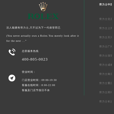
劳力士中国
劳力士北京
没人能拥有劳力士,只不过为下一代保管而已
劳力士上海
(You never actually own a Rolex.You merely look after it
劳力士天津
for the next ...”
劳力士广州

总部服务热线
劳力士深圳
400-805-0023
劳力士成都
营业时间：
劳力士南京

门店营业时间：09:00-19:30
劳力士重庆
客服在线时间：8:00-22:00
客服及门店节假日不休
劳力士郑州
劳力士长沙