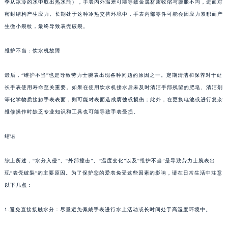
季从冰冷的水中取出热水瓶），手表内外温差可能导致金属材质收缩与膨胀不均，进而对
密封结构产生应力。长期处于这种冷热交替环境中，手表内部零件可能会因应力累积而产
生微小裂纹，最终导致表壳破裂。
维护不当：饮水机故障
最后，“维护不当”也是导致劳力士腕表出现各种问题的原因之一。定期清洁和保养对于延
长手表使用寿命至关重要。如果在使用饮水机接水后未及时清洁手部残留的肥皂、清洁剂
等化学物质接触手表表面，则可能对表面造成腐蚀或损伤；此外，在更换电池或进行复杂
维修操作时缺乏专业知识和工具也可能导致手表受损。
结语
综上所述，“水分入侵”、“外部撞击”、“温度变化”以及“维护不当”是导致劳力士腕表出
现“表壳破裂”的主要原因。为了保护您的爱表免受这些因素的影响，请在日常生活中注意
以下几点：
1.避免直接接触水分：尽量避免佩戴手表进行水上活动或长时间处于高湿度环境中。