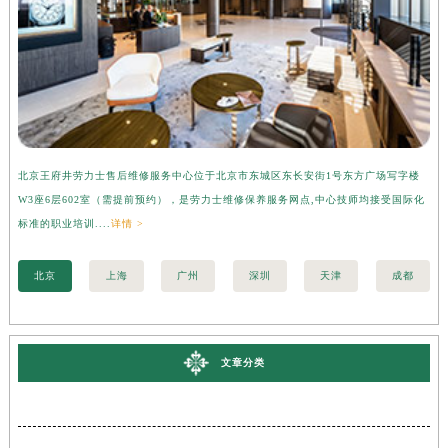
北京王府井劳力士售后维修服务中心位于北京市东城区东长安街1号东方广场写字楼
上
W3座6层602室（需提前预约），是劳力士维修保养服务网点,中心技师均接受国际化
字
标准的职业培训....
详情 >
际化
北京
上海
广州
深圳
天津
成都
文章分类