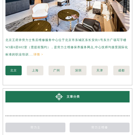
北京王府井劳力士售后维修服务中心位于北京市东城区东长安街1号东方广场写字楼
上
W3座6层602室（需提前预约），是劳力士维修保养服务网点,中心技师均接受国际化
字
标准的职业培训....
详情 >
际化
北京
上海
广州
深圳
天津
成都
文章分类
劳力士
劳力士维修