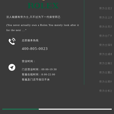
劳力士北京
没人能拥有劳力士,只不过为下一代保管而已
劳力士上海
(You never actually own a Rolex.You merely look after it
劳力士天津
for the next ...”
劳力士广州

总部服务热线
劳力士深圳
400-805-0023
劳力士成都
营业时间：
劳力士南京

门店营业时间：09:00-19:30
劳力士重庆
客服在线时间：8:00-22:00
客服及门店节假日不休
劳力士郑州
劳力士长沙