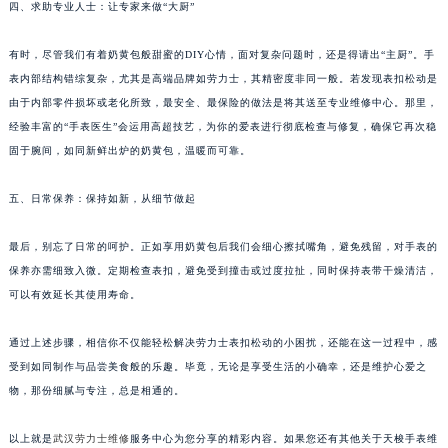
四、求助专业人士：让专家来做“大厨”
有时，尽管我们有着奶黄包般甜蜜的DIY心情，面对复杂问题时，还是得请出“主厨”。手
表内部结构错综复杂，尤其是高端品牌如劳力士，其精密度非同一般。若发现表扣松动是
由于内部零件损坏或老化所致，最安全、最保险的做法是将其送至专业维修中心。那里，
经验丰富的“手表医生”会运用高超技艺，为你的爱表进行彻底检查与修复，确保它再次稳
固于腕间，如同新鲜出炉的奶黄包，温暖而可靠。
五、日常保养：保持如新，从细节做起
最后，别忘了日常的呵护。正如享用奶黄包后我们会细心擦拭嘴角，避免残留，对手表的
保养亦需细致入微。定期检查表扣，避免受到撞击或过度拉扯，同时保持表带干燥清洁，
可以有效延长其使用寿命。
通过上述步骤，相信你不仅能轻松解决劳力士表扣松动的小困扰，还能在这一过程中，感
受到如同制作与品尝美食般的乐趣。毕竟，无论是享受生活的小确幸，还是维护心爱之
物，那份细腻与专注，总是相通的。
以上就是
武汉劳力士维修
服务中心为您分享的精彩内容。如果您还有其他关于天梭手表维