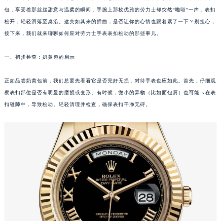
包，享受着那丝丝甜意与温柔的瞬间，手腕上那枚优雅的劳力士却突然“啪嗒”一声，表扣
松开，轻轻滑落至桌沿。这突如其来的插曲，是否让你的心情也跟着紧了一下？别担心，
接下来，我们就来聊聊如何应对劳力士手表表扣松动的那些事儿。
一、初步检查：奶黄包的启示
正如品尝奶黄包前，我们总要先看看它是否完好无损，对待手表也应如此。首先，仔细观
察表扣部位是否有明显的磨损或变形。有时候，微小的异物（比如面包屑）也可能卡在表
扣缝隙中，导致松动。轻轻清理并检查，确保表扣干净无碍。