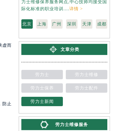
力士维修保养服务网点,中心技师均接受国
是劳力士维
际化标准的职业培训....
详情 >
受国际化标准
北京
上海
广州
深圳
天津
成都
乘虚而
文章分类
劳力士
劳力士维修
劳力士保养
劳力士配件
劳力士新闻
，防止
劳力士维修服务