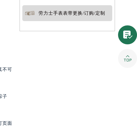
劳力士手表表带更换/订购/定制


其不可
粽子
打页面