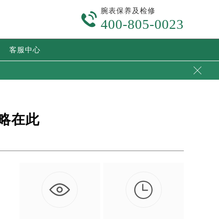
腕表保养及检修

400-805-0023
客服中心

略在此

边
…