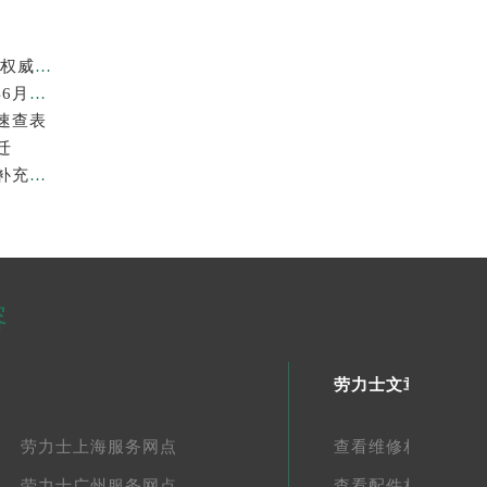
劳力士中国官方售后服务中心｜网点地址及24小时热线权威信息公示（2026年6月最新）
惠州劳力士官方专柜与售后电话权威信息公示（2026年6月最新）
速查表
迁
2026年6月劳力士官方维修服务中心及保养站最新调整补充确认终稿说明
容
劳力士文章库
劳力士上海服务网点
查看维修相关文章
劳力士广州服务网点
查看配件相关文章