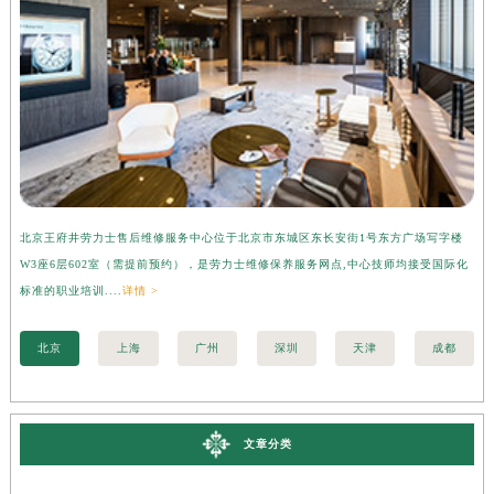
北京王府井劳力士售后维修服务中心位于北京市东城区东长安街1号东方广场写字楼
上
W3座6层602室（需提前预约），是劳力士维修保养服务网点,中心技师均接受国际化
字
标准的职业培训....
详情 >
际化
北京
上海
广州
深圳
天津
成都
文章分类