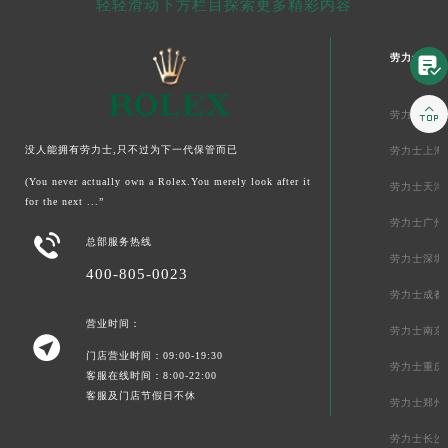
轻轻滑动下方栏目探索更多精彩内容
劳力士中国


劳力士北京
没人能拥有劳力士,只不过为下一代保管而已
劳力士上海
(You never actually own a Rolex.You merely look after it
劳力士天津
for the next ...”
劳力士广州

总部服务热线
劳力士深圳
400-805-0023
劳力士成都
营业时间：
劳力士南京

门店营业时间：09:00-19:30
劳力士重庆
客服在线时间：8:00-22:00
客服及门店节假日不休
劳力士郑州
劳力士长沙