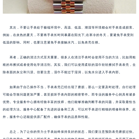
其次，不要让手表处于极端环境中。高温、低温、潮湿等环境都会对手表造成损害。
例如，在炎热的夏天，不要将手表长时间暴露在阳光下;在寒冷的冬天，要避免手表受到
低温的影响。同时，也要注意避免手表接触水汽，以免表壳生锈。
再者，正确的清洁方式至关重要。很多人在清洁手表时会使用不当的方法，比如用粗
糙的布擦拭或者使用化学清洁剂。其实，我们可以使用柔软的湿巾轻轻擦拭手表表壳，去
除表面的灰尘和污渍。但要注意，湿巾不能过于湿润，以免水分进入手表内部。
如果由于自己操作不当，手表表壳已经出现了磨损，那么一定要及时处理。自行处理
可能会导致问题更加严重，甚至损坏手表内部的精密零件。而专业的服务中心则具有诸多
优势。专业服务中心拥有经验丰富的技师，他们能够准确判断手表的问题，并采取最恰当
的处理方法。服务中心配备了先进的设备和工具，可以对手表进行精细的维修和保养。此
外，服务中心还能提供原厂配件，确保手表的品质和性能。
总之，为了让你的劳力士手表始终保持良好的状态，我们要注意预防表壳磨损过快。