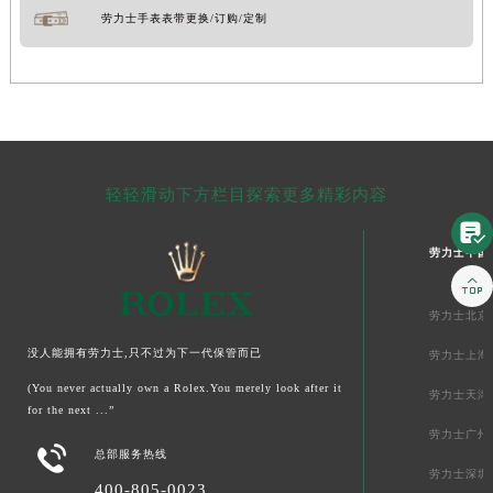
劳力士手表表带更换/订购/定制
轻轻滑动下方栏目探索更多精彩内容

劳力士中国

劳力士北京
没人能拥有劳力士,只不过为下一代保管而已
劳力士上海
(You never actually own a Rolex.You merely look after it
劳力士天津
for the next ...”
劳力士广州

总部服务热线
劳力士深圳
400-805-0023