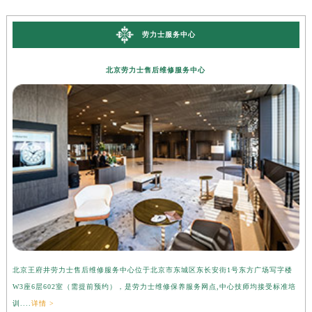
劳力士服务中心
北京劳力士售后维修服务中心
北京王府井劳力士售后维修服务中心位于北京市东城区东长安街1号东方广场写字楼
上
W3座6层602室（需提前预约），是劳力士维修保养服务网点,中心技师均接受标准培
字
训....
详情 >
准培