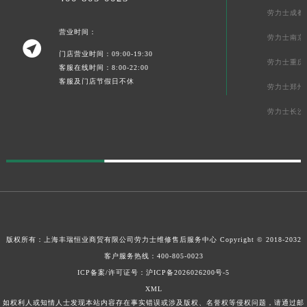
劳力士成都
营业时间：
劳力士南京

门店营业时间：09:00-19:30
劳力士重庆
客服在线时间：8:00-22:00
客服及门店节假日不休
劳力士郑州
劳力士长沙
版权所有：上海丰瑞恒业商贸有限公司
劳力士维修售后服务中心
Copyright © 2018-2032
客户服务热线：
400-805-0023
ICP备案/许可证号：沪ICP备2026026200号-5
XML
如权利人或知情人士发现本站内容存在事实错误或涉及版权、名誉权等侵权问题，请通过邮