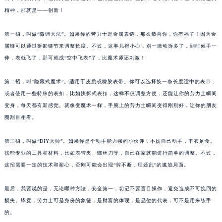
精神，那就是——创新！
第一招，叫做“微调大法”。如果你的劳力士是金属表链，那么恭喜你，你有福了！因为金
属链可以通过拆卸链节来调整长度。不过，这事儿得小心，别一激动拆多了，到时候手一
伸，表就飞了，那可就成“空中飞表”了，比魔术师还刺激！
第二招，叫“隐藏式魔术”。适用于皮质或橡胶表带。你可以选择换一条长度适中的表带，
或者使用一些特殊的表扣，比如快拆式表扣，这样不仅调整方便，还能让你的劳力士瞬间
变身，每天都有新感觉。就像变魔术一样，手腕上的劳力士瞬间变得刚刚好，让你的朋友
圈刮目相看。
第三招，叫做“DIY大师”。如果你是个动手能力强的小伙伴，不妨自己动手，丰衣足食。
找些专业的工具和材料，比如表带夹、螺丝刀等，自己在家就能进行简单的调整。不过，
这招需要一定的技术和耐心，否则可能会出现“剪不断，理还乱”的尴尬局面。
最后，我要说的是，无论哪种方法，安全第一，切记不要盲目操作，避免造成不可挽回的
损失。毕竟，劳力士可是身份的象征，是财富的体现，是品位的代表，可不是用来练手
的。