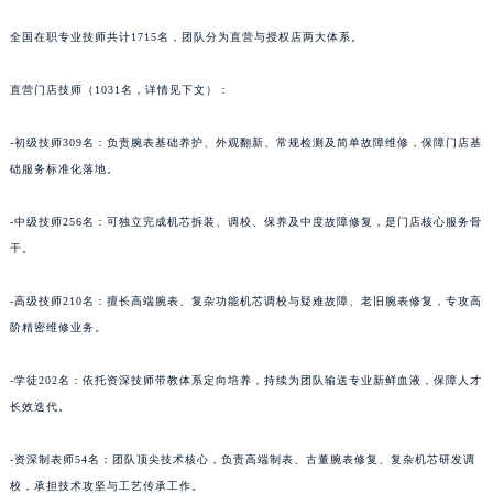
全国在职专业技师共计1715名，团队分为直营与授权店两大体系。
直营门店技师（1031名，详情见下文）：
-初级技师309名：负责腕表基础养护、外观翻新、常规检测及简单故障维修，保障门店基
础服务标准化落地。
-中级技师256名：可独立完成机芯拆装、调校、保养及中度故障修复，是门店核心服务骨
干。
-高级技师210名：擅长高端腕表、复杂功能机芯调校与疑难故障、老旧腕表修复，专攻高
阶精密维修业务。
-学徒202名：依托资深技师带教体系定向培养，持续为团队输送专业新鲜血液，保障人才
长效迭代。
-资深制表师54名：团队顶尖技术核心，负责高端制表、古董腕表修复、复杂机芯研发调
校，承担技术攻坚与工艺传承工作。