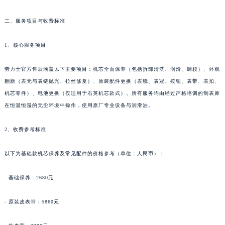
二、服务项目与收费标准
1、核心服务项目
劳力士官方售后涵盖以下主要项目：机芯全面保养（包括拆卸清洗、润滑、调校）、外观
翻新（表壳与表链抛光、拉丝修复）、原装配件更换（表镜、表冠、按钮、表带、表扣、
机芯零件）、电池更换（仅适用于石英机芯款式）。所有服务均由经过严格培训的制表师
在恒温恒湿的无尘环境中操作，使用原厂专业设备与润滑油。
2、收费参考标准
以下为基础款机芯保养及常见配件的价格参考（单位：人民币）：
- 基础保养：2680元
- 原装皮表带：5860元