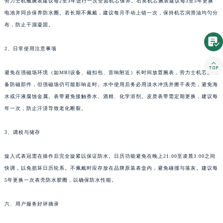
劳力士机械腕表建议每2至3年进行一次全面机芯保养。石英机芯腕表建议每3至5年更换
电池并同步保养防水圈。若长期不佩戴，建议每月手动上链一次，保持机芯润滑油均匀分
布，防止干涸凝固。

2、日常使用注意事项

避免在强磁场环境（如MRI设备、磁扣包、音响附近）长时间放置腕表，劳力士机芯虽配
备防磁部件，但强磁场仍可能影响走时。水中使用后务必用淡水冲洗并擦干表壳，避免海
水或汗液腐蚀金属。表带避免接触香水、酒精、化学溶剂。皮质表带需定期更换，建议每
年一次，防止汗渍导致老化断裂。
3、调校与储存
旋入式表冠需在操作后完全旋紧以保证防水。日历功能避免在晚上21:00至凌晨3:00之间
快调，以免损坏日历轮系。不佩戴时应存放在品牌原装表盒内，避免碰撞与落灰。建议每
5年更换一次表壳防水胶圈，以确保防水性能。
六、用户服务好评摘录