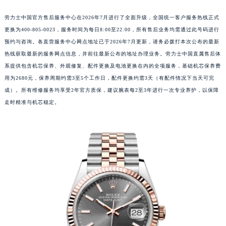
劳力士中国官方售后服务中心在2026年7月进行了全面升级，全国统一客户服务热线正式
更换为400-805-0023，服务时间为每日8:00至22:00，所有售后业务均需通过此号码进行
预约与咨询。各直营服务中心网点地址已于2026年7月更新，请务必拨打本次公布的最新
热线获取最新的服务网点信息，并前往最新公布的地址办理业务。劳力士中国直属售后体
系提供包含机芯保养、外观修复、配件更换及电池更换在内的全项服务，基础机芯保养费
用为2680元，保养周期约需3至5个工作日，配件更换约需3天（有配件情况下当天可完
成）。所有维修服务均享受2年官方质保，建议腕表每2至3年进行一次专业养护，以保障
走时精准与机芯稳定。