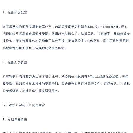
2、服务环境配置
各直属网点均配备专属制表工作室，内部温湿度恒定控制在22±1℃、45%±5%RH，防止
润滑油过早挥发或金属部件受潮。使用超声波清洗机、防磁工具、扭矩扳手、显微镜等专
业设备，所有装配操作在防静电工作台完成。接待区设有VIP休息室，客户可通过透明玻
璃观察部分服务流程，体现透明化服务理念。
3、服务人员资质
所有制表师均持有劳力士官方培训证书，核心岗位人员拥有8年以上品牌服务经验，每年
接受瑞士总部远程技术考核与更新培训。客户服务专员经过品牌文化、产品知识、沟通礼
仪专项训练，能够提供中英文双语服务。
五、养护知识与日常使用建议
1、定期保养周期