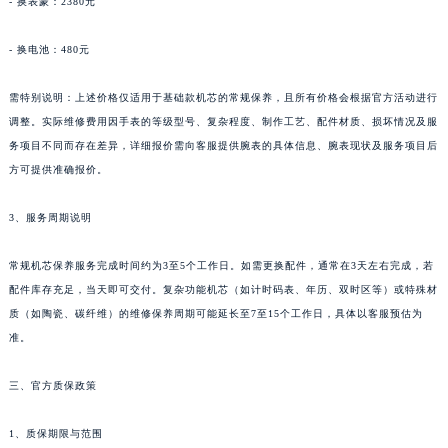
- 换表蒙：2380元
- 换电池：480元
需特别说明：上述价格仅适用于基础款机芯的常规保养，且所有价格会根据官方活动进行
调整。实际维修费用因手表的等级型号、复杂程度、制作工艺、配件材质、损坏情况及服
务项目不同而存在差异，详细报价需向客服提供腕表的具体信息、腕表现状及服务项目后
方可提供准确报价。
3、服务周期说明
常规机芯保养服务完成时间约为3至5个工作日。如需更换配件，通常在3天左右完成，若
配件库存充足，当天即可交付。复杂功能机芯（如计时码表、年历、双时区等）或特殊材
质（如陶瓷、碳纤维）的维修保养周期可能延长至7至15个工作日，具体以客服预估为
准。
三、官方质保政策
1、质保期限与范围