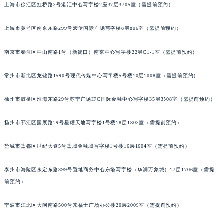
上海市徐汇区虹桥路3号港汇中心写字楼2座37层3705室（需提前预约）
上海市黄浦区南京东路299号宏伊国际广场写字楼8层806室（需提前预约）
南京市秦淮区中山南路1号（新街口）南京中心写字楼22层C1-1室（需提前预约）
常州市新北区龙锦路1590号现代传媒中心写字楼5号楼10层1008室（需提前预约）
徐州市鼓楼区淮海东路29号苏宁广场IFC国际金融中心写字楼35层3508室（需提前预约）
扬州市邗江区国展路29号星耀天地写字楼1号楼18层1803室（需提前预约）
盐城市盐都区世纪大道5号盐城金融城写字楼1号楼16层1604室（需提前预约）
泰州市海陵区永定东路399号置地商务中心东塔写字楼（华润万象城）17层1706室（需提
前预约）
宁波市江北区大闸南路500号来福士广场办公楼20层2009室（需提前预约）