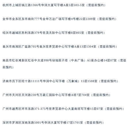
杭州市上城区钱江路1366号华润大厦写字楼A座5层503-5室（需提前预约）
金华市金东区东市南街777号金华万达广场写字楼4号楼22层2209室（需提前预约）
绍兴市越城区胜利东路379号世茂天际中心写字楼8层805室（需提前预约）
嘉兴市南湖区广益路705号嘉兴世界贸易中心写字楼A座13层1304室（需提前预约）
南昌市红谷滩新区红谷中大道998号绿地双子塔（中央广场）A1座办公楼14层07室（需提
前预约）
济南市历下区经十路11111号华润中心写字楼（万象城）15层1508室（需提前预约）
广州市天河区天河路230号万菱汇国际中心写字楼A塔7层704室（需提前预约）
广州市越秀区环市东路371-375号世界贸易中心大厦南塔写字楼15层07室（需提前预约）
深圳市罗湖区深南东路5001号华润大厦写字楼17层1701室（需提前预约）