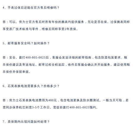
4、手表过保后还能在官方售后维修吗？
答：可以。劳力士官方售后对所有年份的腕表均提供服务，无论是否在保。过保腕表同样
享受原厂技术标准与零件，维修后同样享受2年质保。
5、邮寄服务安全吗？如何操作？
答：安全。拨打400-805-0023后，客服会发送详细的邮寄指南，包含防震包装要求、顺
丰保价建议及寄送地址。邮寄过程全程追踪，收件后客服会确认并开始服务。建议使用顺
丰保价并保留单据。
6、石英表换电池需要多久？价格多少？
答：劳力士石英表换电池费用为480元，包含电池更换及防水圈测试。一般当天可取，若
需同步保养机芯则需3-5个工作日。需提前拨打400-805-0023预约。
7、质保期内出现问题如何处理？