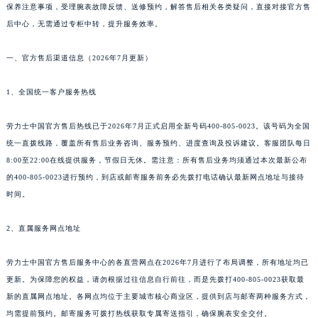
保养注意事项，受理腕表故障反馈、送修预约，解答售后相关各类疑问，直接对接官方售
后中心，无需通过专柜中转，提升服务效率。
一、官方售后渠道信息（2026年7月更新）
1、全国统一客户服务热线
劳力士中国官方售后热线已于2026年7月正式启用全新号码400-805-0023。该号码为全国
统一直拨线路，覆盖所有售后业务咨询、服务预约、进度查询及投诉建议。客服团队每日
8:00至22:00在线提供服务，节假日无休。需注意：所有售后业务均须通过本次最新公布
的400-805-0023进行预约，到店或邮寄服务前务必先拨打电话确认最新网点地址与接待
时间。
2、直属服务网点地址
劳力士中国官方售后服务中心的各直营网点在2026年7月进行了布局调整，所有地址均已
更新。为保障您的权益，请勿根据过往信息自行前往，而是先拨打400-805-0023获取最
新的直属网点地址。各网点均位于主要城市核心商业区，提供到店与邮寄两种服务方式，
均需提前预约。邮寄服务可拨打热线获取专属寄送指引，确保腕表安全交付。