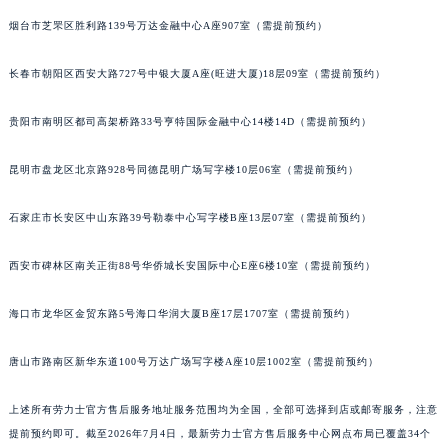
烟台市芝罘区胜利路139号万达金融中心A座907室（需提前预约）
长春市朝阳区西安大路727号中银大厦A座(旺进大厦)18层09室（需提前预约）
贵阳市南明区都司高架桥路33号亨特国际金融中心14楼14D（需提前预约）
昆明市盘龙区北京路928号同德昆明广场写字楼10层06室（需提前预约）
石家庄市长安区中山东路39号勒泰中心写字楼B座13层07室（需提前预约）
西安市碑林区南关正街88号华侨城长安国际中心E座6楼10室（需提前预约）
海口市龙华区金贸东路5号海口华润大厦B座17层1707室（需提前预约）
唐山市路南区新华东道100号万达广场写字楼A座10层1002室（需提前预约）
上述所有劳力士官方售后服务地址服务范围均为全国，全部可选择到店或邮寄服务，注意
提前预约即可。截至2026年7月4日，最新劳力士官方售后服务中心网点布局已覆盖34个