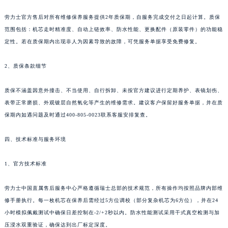
劳力士官方售后对所有维修保养服务提供2年质保期，自服务完成交付之日起计算。质保
范围包括：机芯走时精准度、自动上链效率、防水性能、更换配件（原装零件）的功能稳
定性。若在质保期内出现非人为因素导致的故障，可凭服务单据享受免费修复。
2、质保条款细节
质保不涵盖因意外撞击、不当使用、自行拆卸、未按官方建议进行定期养护、表镜划伤、
表带正常磨损、外观镀层自然氧化等产生的维修需求。建议客户保留好服务单据，并在质
保期内如遇问题及时通过400-805-0023联系客服安排复查。
四、技术标准与服务环境
1、官方技术标准
劳力士中国直属售后服务中心严格遵循瑞士总部的技术规范，所有操作均按照品牌内部维
修手册执行。每一枚机芯在保养后需经过5方位调校（部分复杂机芯为6方位），并在24
小时模拟佩戴测试中确保日差控制在-2/+2秒以内。防水性能测试采用干式真空检测与加
压浸水双重验证，确保达到出厂标定深度。