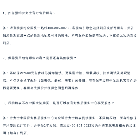
1、如何预约劳力士官方售后服务？
答：请直接拨打全国统一热线400-805-0023，客服将引导您选择到店或邮寄服务，并告
知您最近直属网点的最新地址及可预约时段。所有服务必须提前预约，不接受无预约直接
到店。
2、保养费用包含哪些内容？是否还有其他收费？
答：基础保养2680元包含机芯拆卸清洗、更换润滑油、组装调校、防水测试及外观清
洁。不包含更换零配件（如表镜、表冠、表带）的费用。若在保养过程中发现机芯零件磨
损需要更换，客服会先报价并征得您同意后再操作。
3、我的腕表不在中国大陆购买，是否可以在官方售后服务中心享受服务？
答：劳力士中国官方售后服务中心为全球劳力士腕表提供服务，不限购买地。所有维修保
养均使用原厂零件，并享受2年质保。需通过400-805-0023预约并携带腕表及相关购买证
明（如有）到店。