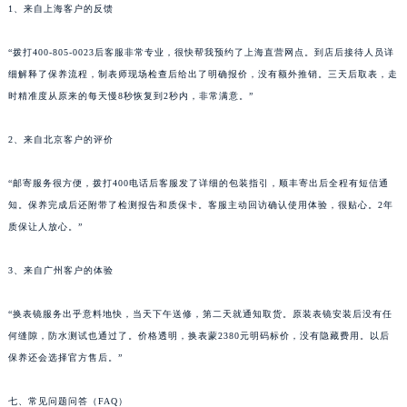
1、来自上海客户的反馈
“拨打400-805-0023后客服非常专业，很快帮我预约了上海直营网点。到店后接待人员详
细解释了保养流程，制表师现场检查后给出了明确报价，没有额外推销。三天后取表，走
时精准度从原来的每天慢8秒恢复到2秒内，非常满意。”
2、来自北京客户的评价
“邮寄服务很方便，拨打400电话后客服发了详细的包装指引，顺丰寄出后全程有短信通
知。保养完成后还附带了检测报告和质保卡。客服主动回访确认使用体验，很贴心。2年
质保让人放心。”
3、来自广州客户的体验
“换表镜服务出乎意料地快，当天下午送修，第二天就通知取货。原装表镜安装后没有任
何缝隙，防水测试也通过了。价格透明，换表蒙2380元明码标价，没有隐藏费用。以后
保养还会选择官方售后。”
七、常见问题问答（FAQ）