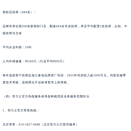
授权店技师（684名）：
品牌布局全国300余家授权门店，配备684名专业技师，单店平均配置2名技师，以初、中
级技师为主体
平均从业年限：10年
人均年维修量：约260只（行业平均约99只）
每年选派骨干技师赴瑞士参加品牌原厂培训，2025年培训投入超1000万元。内部实施季
度技术考核，连续两次不达标者暂停上岗资格。
（四）劳力士官方热线服务体系架构梳理及业务服务范围区分
1、劳力士官方零售热线：
北京零售：010-5827-6688（北京劳力士已暂停服务）