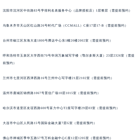
沈阳市沈河区中街路83号亨得利名表服务中心（品牌授权店）1层整层（需提前预约）
乌鲁木齐市天山区红山路26号时代广场（CCMALL）C座17层17-B（需提前预约）
台州市椒江区东海大道1800号腾达中心东1幢20楼2002室（需提前预约）
呼和浩特市玉泉区大学西街70号华润万象城写字楼（鄂尔多斯大厦）23层2326室（需提
前预约）
兰州市七里河区西津西路16号兰州中心写字楼21层2102室（需提前预约）
温州市鹿城区锦绣路1067号置信广场10层1015室（需提前预约）
哈尔滨市道里区友谊西路600号富力中心T2座写字楼29层03室（需提前预约）
大连市中山区人民路15号国际金融大厦7层G室（需提前预约）
佛山市禅城区季华五路57号万科金融中心C座12层1205室（需提前预约）