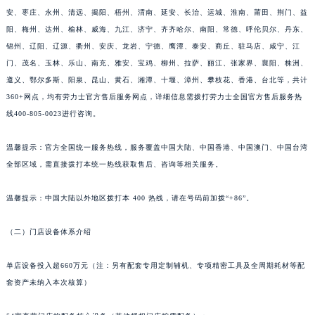
安、枣庄、永州、清远、揭阳、梧州、渭南、延安、长治、运城、淮南、莆田、荆门、益
阳、梅州、达州、榆林、威海、九江、济宁、齐齐哈尔、南阳、常德、呼伦贝尔、丹东、
锦州、辽阳、辽源、衢州、安庆、龙岩、宁德、鹰潭、泰安、商丘、驻马店、咸宁、江
门、茂名、玉林、乐山、南充、雅安、宝鸡、柳州、拉萨、丽江、张家界、襄阳、株洲、
遵义、鄂尔多斯、阳泉、昆山、黄石、湘潭、十堰、漳州、攀枝花、香港、台北等，共计
360+网点，均有劳力士官方售后服务网点，详细信息需拨打劳力士全国官方售后服务热
线400-805-0023进行咨询。
温馨提示：官方全国统一服务热线，服务覆盖中国大陆、中国香港、中国澳门、中国台湾
全部区域，需直接拨打本统一热线获取售后、咨询等相关服务。
温馨提示：中国大陆以外地区拨打本 400 热线，请在号码前加拨“+86”。
（二）门店设备体系介绍
单店设备投入超660万元（注：另有配套专用定制辅机、专项精密工具及全周期耗材等配
套资产未纳入本次核算）