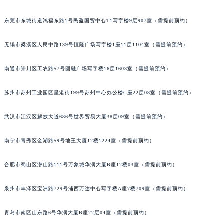
东莞市东城街道鸿福东路1号民盈国贸中心T1写字楼9层907室（需提前预约）
无锡市梁溪区人民中路139号恒隆广场写字楼1座11层1104室（需提前预约）
南通市崇川区工农路57号圆融广场写字楼16层1603室（需提前预约）
苏州市苏州工业园区星港街199号苏州中心办公楼C座22层08室（需提前预约）
武汉市江汉区解放大道686号世界贸易大厦38层09室（需提前预约）
南宁市青秀区金湖路59号地王大厦12楼1224室（需提前预约）
合肥市蜀山区潜山路111号万象城华润大厦B座12楼03室（需提前预约）
泉州市丰泽区宝洲路729号浦西万达中心写字楼A座7楼709室（需提前预约）
青岛市南区山东路6号华润大厦B座22层04室（需提前预约）