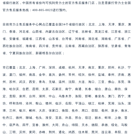
省级行政区，中国所有省份均可找到劳力士的官方售后服务门店，注意需拨打劳力士全国
官方售后服务热线：400-805-0023进行预约。
目前劳力士售后服务中心网点已覆盖全国34个省级行政区：北京、上海、天津、重庆、澳
门、香港、河北省、山西省、内蒙古自治区、辽宁省、吉林省、黑龙江省、江苏省、浙江
省、安徽省、福建省、江西省、山东省、台湾省、河南省、湖北省、湖南省、广东省、广
西壮族自治区、海南省、四川省、贵州省、云南省、西藏自治区、陕西省、甘肃省、青海
省、宁夏回族自治区、新疆维吾尔自治区；
市已覆盖：北京、上海、广州、深圳、成都、杭州、天津、南京、重庆、郑州、长沙、宁
波、厦门、福州、南昌、金华、嘉兴、扬州、常州、绍兴、徐州、盐城、泰州、济南、惠
州、苏州、武汉、西安、青岛、无锡、温州、沈阳、大连、海口、三亚、佛山、东莞、珠
海、哈尔滨、合肥、昆明、太原、石家庄、南宁、南通、长春、烟台、唐山、廊坊、保
定、贵阳、泉州、台州、湖州、中山、乌鲁木齐、洛阳、邯郸、秦皇岛、澳门、西宁、潍
坊、呼和浩特、沧州、鞍山、赣州、临沂、岳阳、平顶山、镇江、桂林、芜湖、汕头、淄
博、兰州、银川、郴州、大庆、张家口、衡阳、焦作、周口、邵阳、亳州、新乡、衡水、
牡丹江、德州、聊城、包头、淮安、宜昌、许昌、邢台、宿迁、丽水、蚌埠、上饶、晋
中、葫芦岛、四平、宜春、滁州、大同、舟山、绵阳、天水、德阳、承德、绥化、马鞍
山、三明、滨州、黄冈、赤峰、荆州、通化、鸡西、佳木斯、黑河、连云港、阜阳、吉