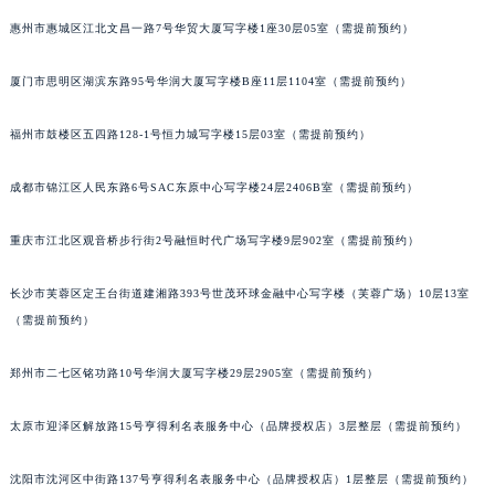
惠州市惠城区江北文昌一路7号华贸大厦写字楼1座30层05室（需提前预约）
厦门市思明区湖滨东路95号华润大厦写字楼B座11层1104室（需提前预约）
福州市鼓楼区五四路128-1号恒力城写字楼15层03室（需提前预约）
成都市锦江区人民东路6号SAC东原中心写字楼24层2406B室（需提前预约）
重庆市江北区观音桥步行街2号融恒时代广场写字楼9层902室（需提前预约）
长沙市芙蓉区定王台街道建湘路393号世茂环球金融中心写字楼（芙蓉广场）10层13室
（需提前预约）
郑州市二七区铭功路10号华润大厦写字楼29层2905室（需提前预约）
太原市迎泽区解放路15号亨得利名表服务中心（品牌授权店）3层整层（需提前预约）
沈阳市沈河区中街路137号亨得利名表服务中心（品牌授权店）1层整层（需提前预约）