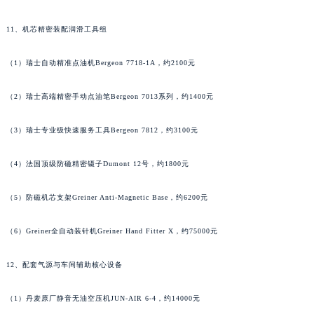
11、机芯精密装配润滑工具组
（1）瑞士自动精准点油机Bergeon 7718-1A，约2100元
（2）瑞士高端精密手动点油笔Bergeon 7013系列，约1400元
（3）瑞士专业级快速服务工具Bergeon 7812，约3100元
（4）法国顶级防磁精密镊子Dumont 12号，约1800元
（5）防磁机芯支架Greiner Anti-Magnetic Base，约6200元
（6）Greiner全自动装针机Greiner Hand Fitter X，约75000元
12、配套气源与车间辅助核心设备
（1）丹麦原厂静音无油空压机JUN-AIR 6-4，约14000元