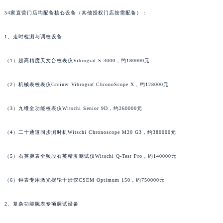
54家直营门店均配备核心设备（其他授权门店按需配备）：
1、走时检测与调校设备
（1）超高精度天文台校表仪Vibrograf S-3000，约180000元
（2）机械表校表仪Greiner Vibrograf ChronoScope X，约128000元
（3）九维全功能校表仪Witschi Senior 9D，约260000元
（4）二十通道同步测时机Witschi Chronoscope M20 G3，约380000元
（5）石英腕表全频段石英精度测试仪Witschi Q-Test Pro，约140000元
（6）钟表专用激光摆轮干涉仪CSEM Optimum 150，约750000元
2、复杂功能腕表专项调试设备