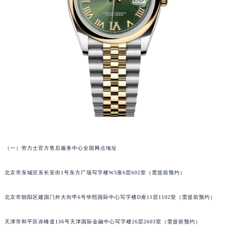
（一）劳力士官方售后服务中心全国网点地址
北京市东城区东长安街1号东方广场写字楼W3座6层602室（需提前预约）
北京市朝阳区建国门外大街甲6号华熙国际中心写字楼D座11层1102室（需提前预约）
天津市和平区赤峰道136号天津国际金融中心写字楼26层2603室（需提前预约）