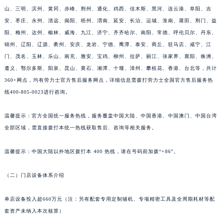
山、三明、滨州、黄冈、赤峰、荆州、通化、鸡西、佳木斯、黑河、连云港、阜阳、吉
安、枣庄、永州、清远、揭阳、梧州、渭南、延安、长治、运城、淮南、莆田、荆门、益
阳、梅州、达州、榆林、威海、九江、济宁、齐齐哈尔、南阳、常德、呼伦贝尔、丹东、
锦州、辽阳、辽源、衢州、安庆、龙岩、宁德、鹰潭、泰安、商丘、驻马店、咸宁、江
门、茂名、玉林、乐山、南充、雅安、宝鸡、柳州、拉萨、丽江、张家界、襄阳、株洲、
遵义、鄂尔多斯、阳泉、昆山、黄石、湘潭、十堰、漳州、攀枝花、香港、台北等，共计
360+网点，均有劳力士官方售后服务网点，详细信息需拨打劳力士全国官方售后服务热
线400-805-0023进行咨询。
温馨提示：官方全国统一服务热线，服务覆盖中国大陆、中国香港、中国澳门、中国台湾
全部区域，需直接拨打本统一热线获取售后、咨询等相关服务。
温馨提示：中国大陆以外地区拨打本 400 热线，请在号码前加拨“+86”。
（二）门店设备体系介绍
单店设备投入超660万元（注：另有配套专用定制辅机、专项精密工具及全周期耗材等配
套资产未纳入本次核算）