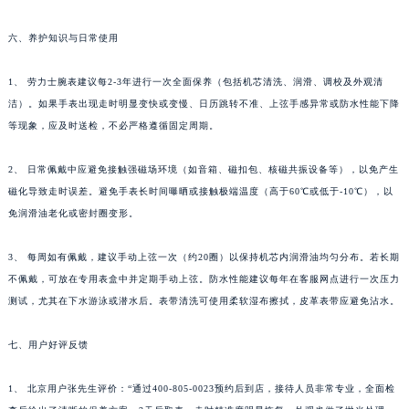
六、养护知识与日常使用
1、 劳力士腕表建议每2-3年进行一次全面保养（包括机芯清洗、润滑、调校及外观清
洁）。如果手表出现走时明显变快或变慢、日历跳转不准、上弦手感异常或防水性能下降
等现象，应及时送检，不必严格遵循固定周期。
2、 日常佩戴中应避免接触强磁场环境（如音箱、磁扣包、核磁共振设备等），以免产生
磁化导致走时误差。避免手表长时间曝晒或接触极端温度（高于60℃或低于-10℃），以
免润滑油老化或密封圈变形。
3、 每周如有佩戴，建议手动上弦一次（约20圈）以保持机芯内润滑油均匀分布。若长期
不佩戴，可放在专用表盒中并定期手动上弦。防水性能建议每年在客服网点进行一次压力
测试，尤其在下水游泳或潜水后。表带清洗可使用柔软湿布擦拭，皮革表带应避免沾水。
七、用户好评反馈
1、 北京用户张先生评价：“通过400-805-0023预约后到店，接待人员非常专业，全面检