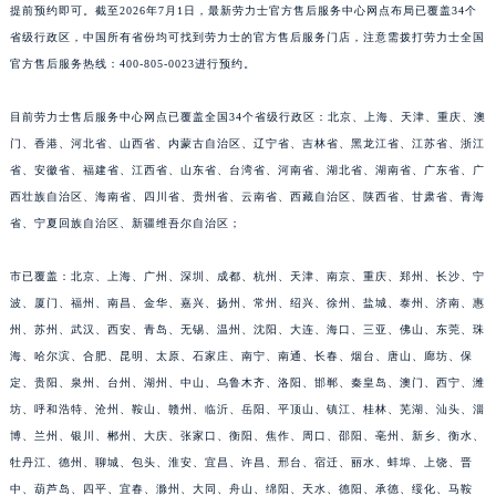
提前预约即可。截至2026年7月1日，最新劳力士官方售后服务中心网点布局已覆盖34个
省级行政区，中国所有省份均可找到劳力士的官方售后服务门店，注意需拨打劳力士全国
官方售后服务热线：400-805-0023进行预约。
目前劳力士售后服务中心网点已覆盖全国34个省级行政区：北京、上海、天津、重庆、澳
门、香港、河北省、山西省、内蒙古自治区、辽宁省、吉林省、黑龙江省、江苏省、浙江
省、安徽省、福建省、江西省、山东省、台湾省、河南省、湖北省、湖南省、广东省、广
西壮族自治区、海南省、四川省、贵州省、云南省、西藏自治区、陕西省、甘肃省、青海
省、宁夏回族自治区、新疆维吾尔自治区；
市已覆盖：北京、上海、广州、深圳、成都、杭州、天津、南京、重庆、郑州、长沙、宁
波、厦门、福州、南昌、金华、嘉兴、扬州、常州、绍兴、徐州、盐城、泰州、济南、惠
州、苏州、武汉、西安、青岛、无锡、温州、沈阳、大连、海口、三亚、佛山、东莞、珠
海、哈尔滨、合肥、昆明、太原、石家庄、南宁、南通、长春、烟台、唐山、廊坊、保
定、贵阳、泉州、台州、湖州、中山、乌鲁木齐、洛阳、邯郸、秦皇岛、澳门、西宁、潍
坊、呼和浩特、沧州、鞍山、赣州、临沂、岳阳、平顶山、镇江、桂林、芜湖、汕头、淄
博、兰州、银川、郴州、大庆、张家口、衡阳、焦作、周口、邵阳、亳州、新乡、衡水、
牡丹江、德州、聊城、包头、淮安、宜昌、许昌、邢台、宿迁、丽水、蚌埠、上饶、晋
中、葫芦岛、四平、宜春、滁州、大同、舟山、绵阳、天水、德阳、承德、绥化、马鞍