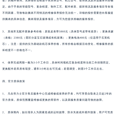
瓷）的额外费用。实际报价需根据手表具体型号、机芯型号、使用状况及所选服务内容确
定。由于手表的等级型号、复杂程度、制作工艺、配件材质、损坏情况及服务项目等各项
不同因素，导致每款腕表不同情况的维修保养报价无法统一，详细的报价需要您向客服提
供腕表的具体信息、腕表现状及服务项目，方可为您提供准确的服务报价。
3、 其他常见配件更换参考价格：原装皮表带5860元（具体型号皮带有差异）；更换表蒙
（表镜）2380元（需区分蓝宝石玻璃或有机玻璃）；更换电池480元（仅适用于石英机
芯）。注意：提供的仅为基础款机芯保养价格，所有价格会根据活动变化，维修服务的损
坏程度不一价格也不一。
4、 保养完成周期一般为3-5个工作日，具体时间视机芯复杂程度和当前工作排期而定。
更换配件若库房有现货，通常3小时左右可完成；若需调货，则需3个工作日左右。
四、官方质保政策
1、 凡在劳力士官方售后服务中心完成维修或保养的手表，均可享受自取表之日起2年的
官方质保。质保范围覆盖维修或更换的零部件，以及因服务质量问题导致的故障。
2、 质保期内，如出现非人为因素造成的运转故障、防水失效或外观件脱落，用户可凭质