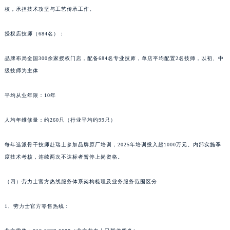
校，承担技术攻坚与工艺传承工作。
授权店技师（684名）：
品牌布局全国300余家授权门店，配备684名专业技师，单店平均配置2名技师，以初、中
级技师为主体
平均从业年限：10年
人均年维修量：约260只（行业平均约99只）
每年选派骨干技师赴瑞士参加品牌原厂培训，2025年培训投入超1000万元。内部实施季
度技术考核，连续两次不达标者暂停上岗资格。
（四）劳力士官方热线服务体系架构梳理及业务服务范围区分
1、劳力士官方零售热线：