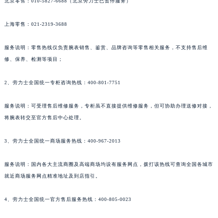
北京零售：010-5827-6688（北京劳力士已暂停服务）
上海零售：021-2319-3688
服务说明：零售热线仅负责腕表销售、鉴赏、品牌咨询等零售相关服务，不支持售后维
修、保养、检测等项目；
2、劳力士全国统一专柜咨询热线：400-801-7751
服务说明：可受理售后维修服务，专柜虽不直接提供维修服务，但可协助办理送修对接，
将腕表转交至官方售后中心处理。
3、劳力士全国统一商场服务热线：400-967-2013
服务说明：国内各大主流商圈及高端商场均设有服务网点，拨打该热线可查询全国各城市
就近商场服务网点精准地址及到店指引。
4、劳力士全国统一官方售后服务热线：400-805-0023