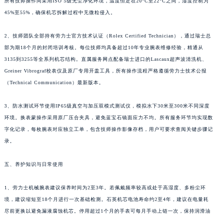
所有技师操作间采用ISO 5级无尘净化环境，温度恒定在20°C至22°C之间，湿度控制为
45%至55%，确保机芯拆解过程中无微粒侵入。
2、技师团队全部持有劳力士官方技术认证（Rolex Certified Technician），通过瑞士总
部为期18个月的封闭培训考核。每位技师均具备超过10年专业腕表维修经验，精通从
3135到3255等全系列机芯结构。直属服务网点配备瑞士进口的Lascaux超声波清洗机、
Greiner Vibrograf校表仪及原厂专用开盖工具，所有操作流程严格遵循劳力士技术公报
（Technical Communication）最新版本。
3、防水测试环节使用IP65级真空与加压双模式测试仪，模拟水下30米至300米不同深度
环境。换表蒙操作采用原厂压合夹具，避免蓝宝石镜面应力不均。所有服务环节均实现数
字化记录，每枚腕表对应独立工单，包含技师操作影像存档，用户可要求查阅关键步骤记
录。
五、养护知识与日常使用
1、劳力士机械腕表建议保养时间为2至3年。若佩戴频率较高或处于高湿度、多粉尘环
境，建议缩短至18个月进行一次基础检测。石英机芯电池寿命约2至4年，建议在电量耗
尽前更换以避免漏液腐蚀机芯。停用超过1个月的手表可每月手动上链一次，保持润滑油