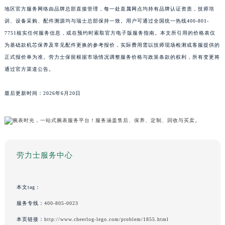
地区官方服务网络由品牌总部直接管理，每一处直属网点均持有品牌认证资质，技师培
训、设备采购、配件溯源均与瑞士总部保持一致。用户可通过全国统一热线400-801-
7751核实任何服务信息，或在预约时索取官方电子版服务指南。本文所引用的价格表仅
为基础款机芯保养及常见配件更换的参考报价，实际费用需以技师现场检测或客服提供的
正式报价单为准。劳力士保留根据市场情况调整服务价格与政策条款的权利，所有变更将
通过官方渠道公告。
最后更新时间：2026年6月20日
劳力士服务中心
本文tag：
服务专线：
400-805-0023
本页链接：
http://www.cheerlog-lego.com/problem/1855.html