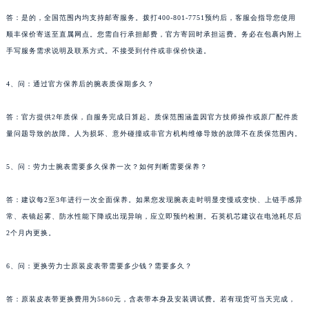
答：是的，全国范围内均支持邮寄服务。拨打400-801-7751预约后，客服会指导您使用
顺丰保价寄送至直属网点。您需自行承担邮费，官方寄回时承担运费。务必在包裹内附上
手写服务需求说明及联系方式。不接受到付件或非保价快递。
4、问：通过官方保养后的腕表质保期多久？
答：官方提供2年质保，自服务完成日算起。质保范围涵盖因官方技师操作或原厂配件质
量问题导致的故障。人为损坏、意外碰撞或非官方机构维修导致的故障不在质保范围内。
5、问：劳力士腕表需要多久保养一次？如何判断需要保养？
答：建议每2至3年进行一次全面保养。如果您发现腕表走时明显变慢或变快、上链手感异
常、表镜起雾、防水性能下降或出现异响，应立即预约检测。石英机芯建议在电池耗尽后
2个月内更换。
6、问：更换劳力士原装皮表带需要多少钱？需要多久？
答：原装皮表带更换费用为5860元，含表带本身及安装调试费。若有现货可当天完成，