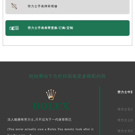
劳力士手表摔坏维修
劳力士手表表带更换/订购/定制
轻轻滑动下方栏目探索更多精彩内容
劳力士中国
劳力士北京
没人能拥有劳力士,只不过为下一代保管而已
劳力士上海
(You never actually own a Rolex.You merely look after it
劳力士天津