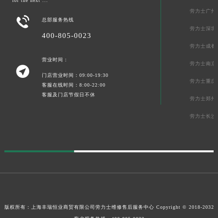
for the next ...”
劳力士广州

总部服务热线
劳力士深圳
400-805-0023
劳力士成都
营业时间：
劳力士南京

门店营业时间：09:00-19:30
劳力士重庆
客服在线时间：8:00-22:00
客服及门店节假日不休
劳力士郑州
劳力士长沙
版权所有：上海丰瑞恒业商贸有限公司
劳力士维修售后服务中心
Copyright © 2018-2032