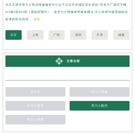
北京王府井劳力士售后维修服务中心位于北京市东城区东长安街1号东方广场写字楼
上
W3座6层602室（需提前预约），是劳力士维修保养服务网点,中心技师均接受国际化
字
标准的职业培训....
详情 >
际化
北京
上海
广州
深圳
天津
成都
文章分类
劳力士
劳力士维修
劳力士保养
劳力士配件
劳力士新闻