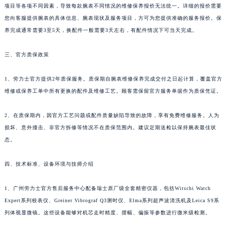
项目等各项不同因素，导致每款腕表不同情况的维修保养报价无法统一。详细的报价需要
您向客服提供腕表的具体信息、腕表现状及服务项目，方可为您提供准确的服务报价。保
养完成通常需要3至5天，换配件一般需要3天左右，有配件情况下可当天完成。
三、官方质保政策
1、劳力士官方提供2年质保服务。质保期自腕表维修保养完成交付之日起计算，覆盖官方
维修或保养工单中所有更换的配件及维修工艺。顾客需保留官方服务单据作为质保凭证。
2、在质保期内，因官方工艺问题或配件质量缺陷导致的故障，享有免费维修服务。人为
损坏、意外撞击、非官方拆修等情况不在质保范围内。建议定期送检以保持腕表最佳状
态。
四、技术标准、设备环境与技师介绍
1、广州劳力士官方售后服务中心配备瑞士原厂级全套精密仪器，包括Witschi Watch
Expert系列校表仪、Greiner Vibrograf Q3测时仪、Elma系列超声波清洗机及Leica S9系
列体视显微镜。这些设备能够对机芯走时精度、摆幅、偏振等参数进行微米级检测。