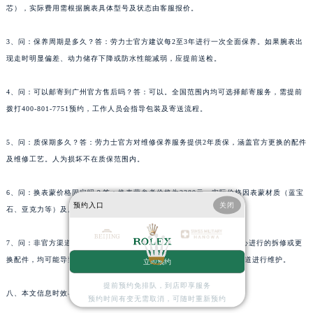
芯），实际费用需根据腕表具体型号及状态由客服报价。
3、问：保养周期是多久？答：劳力士官方建议每2至3年进行一次全面保养。如果腕表出
现走时明显偏差、动力储存下降或防水性能减弱，应提前送检。
4、问：可以邮寄到广州官方售后吗？答：可以。全国范围内均可选择邮寄服务，需提前
拨打400-801-7751预约，工作人员会指导包装及寄送流程。
5、问：质保期多久？答：劳力士官方对维修保养服务提供2年质保，涵盖官方更换的配件
及维修工艺。人为损坏不在质保范围内。
6、问：换表蒙价格固定吗？答：换表蒙参考价格为2380元，实际价格因表蒙材质（蓝宝
预约入口
关闭
石、亚克力等）及尺寸不同而异，需客服确认。
7、问：非官方渠道更换的配件是否影响质保？答：任何非官方服务中心进行的拆修或更
换配件，均可能导致腕表失去官方质保资格。建议始终通过正规直属渠道进行维护。
立即预约
提前预约免排队，到店即享服务
八、本文信息时效与权威背书
预约时间有变无需取消，可随时重新预约