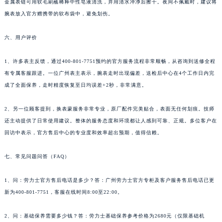
金属表链可用软毛刷蘸稀释中性皂液清洗，并用清水冲净后擦干。夜间不佩戴时，建议将
腕表放入官方赠携带的软布袋中，避免划伤。
六、用户评价
1、许多表主反馈，通过400-801-7751预约的官方服务流程非常顺畅，从咨询到送修全程
有专属客服跟进。一位广州表主表示，腕表走时出现偏差，送检后中心在4个工作日内完
成了全面保养，走时精度恢复至日均误差+2秒，非常满意。
2、另一位顾客提到，换表蒙服务非常专业，原厂配件完美贴合，表面无任何划痕。技师
还主动提供了日常使用建议。整体的服务态度和环境都让人感到可靠、正规。多位客户在
回访中表示，官方售后中心的专业度和效率超出预期，值得信赖。
七、常见问题问答（FAQ）
1、问：劳力士官方售后电话是多少？答：广州劳力士官方专柜及客户服务售后电话已更
新为400-801-7751，客服在线时间8:00至22:00。
2、问：基础保养需要多少钱？答：劳力士基础保养参考价格为2680元（仅限基础机