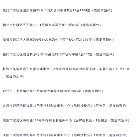
厦门市思明区湖滨东路95号华润大厦写字楼B座11层1104室（需提前预约）
福州市鼓楼区五四路128-1号恒力城写字楼15层03室（需提前预约）
成都市锦江区人民东路6号SAC东原中心写字楼24层2406B室（需提前预约）
重庆市江北区观音桥步行街2号融恒时代广场写字楼9层902室（需提前预约）
长沙市芙蓉区定王台街道建湘路393号世茂环球金融中心写字楼（芙蓉广场）10层13室
（需提前预约）
郑州市二七区铭功路10号华润大厦写字楼29层2905室（需提前预约）
太原市迎泽区解放路15号亨得利名表服务中心（品牌授权店）3层整层（需提前预约）
沈阳市沈河区中街路137号亨得利名表服务中心（品牌授权店）1层整层（需提前预约）
沈阳市沈河区中街路83号亨得利名表服务中心（品牌授权店）1层整层（需提前预约）