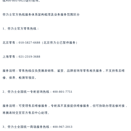
线400-805-0023进行咨询。
劳力士官方热线服务体系架构梳理及业务服务范围区分
1、劳力士官方零售热线：
北京零售：010-5827-6688（北京劳力士已暂停服务）
上海零售：021-2319-3688
服务说明：零售热线仅负责腕表销售、鉴赏、品牌咨询等零售相关服务，不支持售后维
修、保养、检测等项目。
2、劳力士全国统一专柜咨询热线：400-801-7751
服务说明：可受理售后维修服务，专柜虽不直接提供维修服务，但可协助办理送修对接，
将腕表转交至官方售后中心处理。
3、劳力士全国统一商场服务热线：400-967-2013