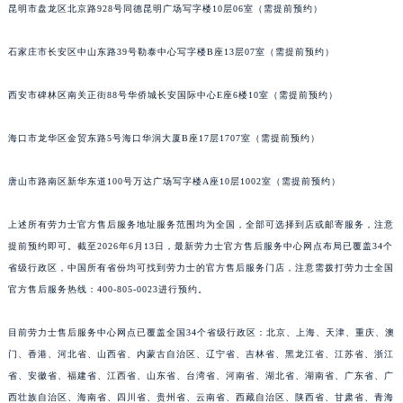
昆明市盘龙区北京路928号同德昆明广场写字楼10层06室（需提前预约）
石家庄市长安区中山东路39号勒泰中心写字楼B座13层07室（需提前预约）
西安市碑林区南关正街88号华侨城长安国际中心E座6楼10室（需提前预约）
海口市龙华区金贸东路5号海口华润大厦B座17层1707室（需提前预约）
唐山市路南区新华东道100号万达广场写字楼A座10层1002室（需提前预约）
上述所有劳力士官方售后服务地址服务范围均为全国，全部可选择到店或邮寄服务，注意
提前预约即可。截至2026年6月13日，最新劳力士官方售后服务中心网点布局已覆盖34个
省级行政区，中国所有省份均可找到劳力士的官方售后服务门店，注意需拨打劳力士全国
官方售后服务热线：400-805-0023进行预约。
目前劳力士售后服务中心网点已覆盖全国34个省级行政区：北京、上海、天津、重庆、澳
门、香港、河北省、山西省、内蒙古自治区、辽宁省、吉林省、黑龙江省、江苏省、浙江
省、安徽省、福建省、江西省、山东省、台湾省、河南省、湖北省、湖南省、广东省、广
西壮族自治区、海南省、四川省、贵州省、云南省、西藏自治区、陕西省、甘肃省、青海