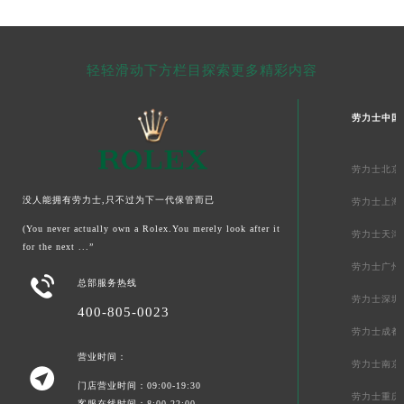
轻轻滑动下方栏目探索更多精彩内容
劳力士中国
劳力士北京
没人能拥有劳力士,只不过为下一代保管而已
劳力士上海
(You never actually own a Rolex.You merely look after it
劳力士天津
for the next ...”
劳力士广州

总部服务热线
劳力士深圳
400-805-0023
劳力士成都
营业时间：
劳力士南京

门店营业时间：09:00-19:30
劳力士重庆
客服在线时间：8:00-22:00