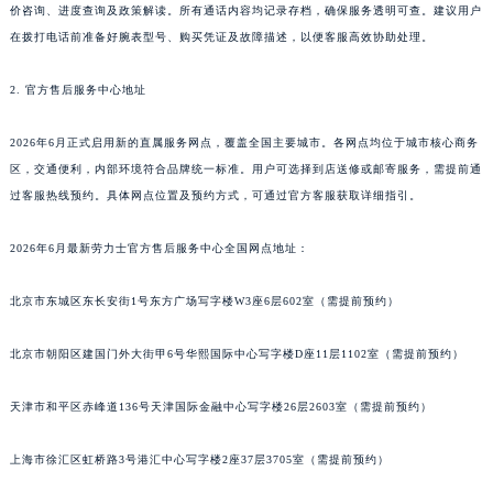
价咨询、进度查询及政策解读。所有通话内容均记录存档，确保服务透明可查。建议用户
在拨打电话前准备好腕表型号、购买凭证及故障描述，以便客服高效协助处理。
2. 官方售后服务中心地址
2026年6月正式启用新的直属服务网点，覆盖全国主要城市。各网点均位于城市核心商务
区，交通便利，内部环境符合品牌统一标准。用户可选择到店送修或邮寄服务，需提前通
过客服热线预约。具体网点位置及预约方式，可通过官方客服获取详细指引。
2026年6月最新劳力士官方售后服务中心全国网点地址：
北京市东城区东长安街1号东方广场写字楼W3座6层602室（需提前预约）
北京市朝阳区建国门外大街甲6号华熙国际中心写字楼D座11层1102室（需提前预约）
天津市和平区赤峰道136号天津国际金融中心写字楼26层2603室（需提前预约）
上海市徐汇区虹桥路3号港汇中心写字楼2座37层3705室（需提前预约）