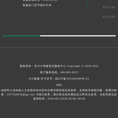
客服及门店节假日不休
劳力士郑州
劳力士长沙
版权所有：
劳力士维修售后服务中心
Copyright © 2018-2032
客户服务热线：
400-805-0023
ICP备案/许可证号：皖ICP备2025092406号-53
XML
如权利人或知情人士发现本站内容存在事实错误或涉及版权、名誉权等侵权问题，请通过邮
箱：2557628530@qq.com 与我们联系，我们将在收到通知后立即依法处理。当前页面信息
更新时间：2026-06-13T16:28:06+08:00