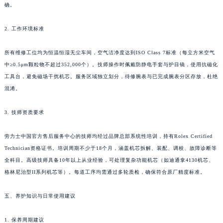
确。
2. 工作环境标准
所有维修工位均为恒温恒湿无尘车间，空气洁净度达到ISO Class 7标准（每立方米空气
中≥0.5μm颗粒物不超过352,000个）。技师操作时佩戴防静电手套与护目镜，使用抗磁化
工具台，避免磁场干扰机芯。服务区域独立划分，待修腕表与已完成腕表分区存放，杜绝
混淆。
3. 技师资质要求
劳力士中国官方售后服务中心的技师均经过品牌总部系统性培训，持有Rolex Certified
Technician资格证书。培训周期不少于18个月，涵盖机芯拆解、装配、调校、故障诊断等
全科目。高级技师具备10年以上从业经验，可处理复杂功能机芯（如迪通拿4130机芯、
格林尼治型II系列机芯等）。每道工序均需通过多轮质检，确保符合原厂精度标准。
五、养护知识与日常使用建议
1. 保养周期建议