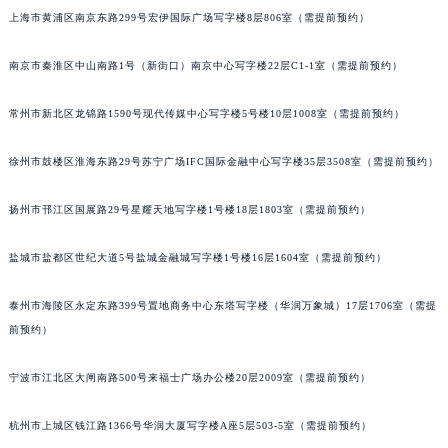
上海市黄浦区南京东路299号宏伊国际广场写字楼8层806室（需提前预约）
南京市秦淮区中山南路1号（新街口）南京中心写字楼22层C1-1室（需提前预约）
常州市新北区龙锦路1590号现代传媒中心写字楼5号楼10层1008室（需提前预约）
徐州市鼓楼区淮海东路29号苏宁广场IFC国际金融中心写字楼35层3508室（需提前预约）
扬州市邗江区国展路29号星耀天地写字楼1号楼18层1803室（需提前预约）
盐城市盐都区世纪大道5号盐城金融城写字楼1号楼16层1604室（需提前预约）
泰州市海陵区永定东路399号置地商务中心东塔写字楼（华润万象城）17层1706室（需提
前预约）
宁波市江北区大闸南路500号来福士广场办公楼20层2009室（需提前预约）
杭州市上城区钱江路1366号华润大厦写字楼A座5层503-5室（需提前预约）