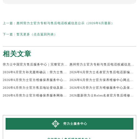
上一篇：
惠州劳力士官方专柜与售后电话权威信息公示（2026年6月最新）
下一篇：
暂无更多（点击返回列表）
相关文章
劳力士中国官方售后服务中心｜完整官方电话和网点地址权威信息公示（2026年6月最新）
惠州劳力士官方专柜与售后电话权威信息公示（2026年6月最新）
2026年6月官方补充最终确认：劳力士售后网点迁址与新增
2026年6月劳力士名表官方售后电话新编地址权威简明速查表
2026年6月劳力士官方维修保养服务中心搬迁与新增完整说明文件内容全面公示
2026年6月劳力士官方保养维修中心网点新增及部分搬迁
2026年6月劳力士官方售后地址变动及新店开幕补充最终通知
2026年6月劳力士官方维修服务中心及保养站最新调整补充确认终稿说明
2026年6月劳力士官方维修保养服务网络地图更新（迁址新增）
2026最新劳力士Rolex名表官方售后维修中心地址考察报告
劳力士服务中心