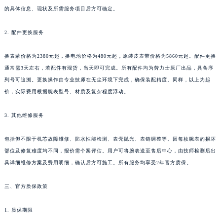
的具体信息、现状及所需服务项目后方可确定。
2. 配件更换服务
换表蒙价格为2380元起，换电池价格为480元起，原装皮表带价格为5860元起。配件更换
通常需3天左右，若配件有现货，当天即可完成。所有配件均为劳力士原厂出品，具备序
列号可追溯。更换操作由专业技师在无尘环境下完成，确保装配精度。同样，以上为起
价，实际费用根据腕表型号、材质及复杂程度浮动。
3. 其他维修服务
包括但不限于机芯故障维修、防水性能检测、表壳抛光、表链调整等。因每枚腕表的损坏
部位及修复难度均不同，报价需个案评估。用户可将腕表送至售后中心，由技师检测后出
具详细维修方案及费用明细，确认后方可施工。所有服务均享受2年官方质保。
三、官方质保政策
1. 质保期限