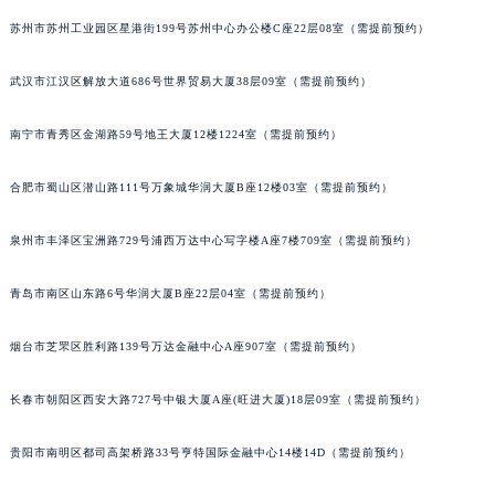
苏州市苏州工业园区星港街199号苏州中心办公楼C座22层08室（需提前预约）
武汉市江汉区解放大道686号世界贸易大厦38层09室（需提前预约）
南宁市青秀区金湖路59号地王大厦12楼1224室（需提前预约）
合肥市蜀山区潜山路111号万象城华润大厦B座12楼03室（需提前预约）
泉州市丰泽区宝洲路729号浦西万达中心写字楼A座7楼709室（需提前预约）
青岛市南区山东路6号华润大厦B座22层04室（需提前预约）
烟台市芝罘区胜利路139号万达金融中心A座907室（需提前预约）
长春市朝阳区西安大路727号中银大厦A座(旺进大厦)18层09室（需提前预约）
贵阳市南明区都司高架桥路33号亨特国际金融中心14楼14D（需提前预约）