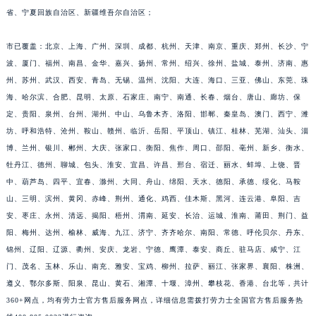
省、宁夏回族自治区、新疆维吾尔自治区；
市已覆盖：北京、上海、广州、深圳、成都、杭州、天津、南京、重庆、郑州、长沙、宁
波、厦门、福州、南昌、金华、嘉兴、扬州、常州、绍兴、徐州、盐城、泰州、济南、惠
州、苏州、武汉、西安、青岛、无锡、温州、沈阳、大连、海口、三亚、佛山、东莞、珠
海、哈尔滨、合肥、昆明、太原、石家庄、南宁、南通、长春、烟台、唐山、廊坊、保
定、贵阳、泉州、台州、湖州、中山、乌鲁木齐、洛阳、邯郸、秦皇岛、澳门、西宁、潍
坊、呼和浩特、沧州、鞍山、赣州、临沂、岳阳、平顶山、镇江、桂林、芜湖、汕头、淄
博、兰州、银川、郴州、大庆、张家口、衡阳、焦作、周口、邵阳、亳州、新乡、衡水、
牡丹江、德州、聊城、包头、淮安、宜昌、许昌、邢台、宿迁、丽水、蚌埠、上饶、晋
中、葫芦岛、四平、宜春、滁州、大同、舟山、绵阳、天水、德阳、承德、绥化、马鞍
山、三明、滨州、黄冈、赤峰、荆州、通化、鸡西、佳木斯、黑河、连云港、阜阳、吉
安、枣庄、永州、清远、揭阳、梧州、渭南、延安、长治、运城、淮南、莆田、荆门、益
阳、梅州、达州、榆林、威海、九江、济宁、齐齐哈尔、南阳、常德、呼伦贝尔、丹东、
锦州、辽阳、辽源、衢州、安庆、龙岩、宁德、鹰潭、泰安、商丘、驻马店、咸宁、江
门、茂名、玉林、乐山、南充、雅安、宝鸡、柳州、拉萨、丽江、张家界、襄阳、株洲、
遵义、鄂尔多斯、阳泉、昆山、黄石、湘潭、十堰、漳州、攀枝花、香港、台北等，共计
360+网点，均有劳力士官方售后服务网点，详细信息需拨打劳力士全国官方售后服务热